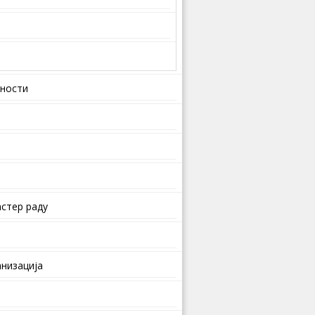
вности
стер раду
анизација