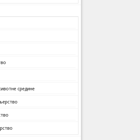
тво
ивотне средине
ењерство
ство
арство