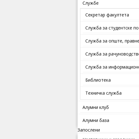
Службе
Секретар факултета
Служба за студентске п
Службa зa oпштe, прaвнe
Служба за рачуноводств
Служба за информационо
Библиотека
Техничка служба
Алумни клуб
Алумни база
Запослени