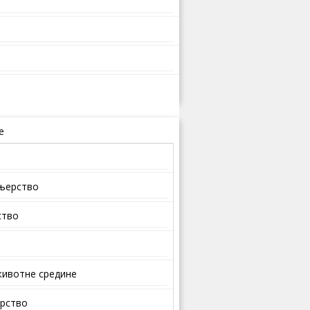
е
ењерство
ство
ивотне средине
арство