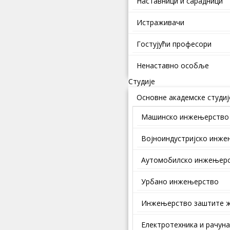
Наставници и сарадници
Истраживачи
Гостујући професори
Ненаставно особље
Студије
Основне академске студиј
Машинско инжењерство
Војноиндустријско инж
Аутомобилско инжењер
Урбано инжењерство
Инжењерство заштите ж
Електротехника и рачун