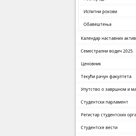
Испитни рокови
Обавештења
Календар наставних акти
Семестрални водич 2025.
Ценовник
Текући рачун факултета
Упутство о завршном и ма
Студентски парламент
Регистар студентских орг
Студентске вести