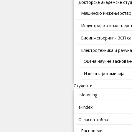
Докторске академске студ
Mашинско инжењерство
Индустријско инжењерс
Биоинжењеринг - ЗСП са
Електротехника и рачун
Оцена научне заснован
Извештаји комисија
Студенти
e-learning
e-Index
Огласна табла
Распореди