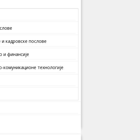
ослове
 и кaдрoвскe пoслoвe
о и финансије
-комуникационе технологије