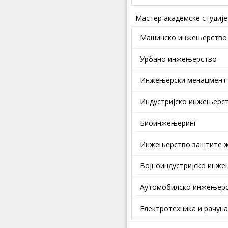
Мастер академске студије
Машинско инжењерство
Урбано инжењерство
Инжењерски менаџмент
Индустријско инжењерс
Биоинжењеринг
Инжењерство заштите ж
Војноиндустријско инж
Аутомобилско инжењер
Електротехника и рачун