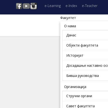
e-Learning
e-Index
e-Teacher
Факултет
О нама
Данас
Објекти факултета
Историјат
Досадашње наставно о
Бивша руководства
Организација
Стручни органи
Савет факултета