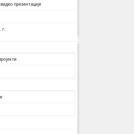
 видео презентације
 г.
пројекти
је