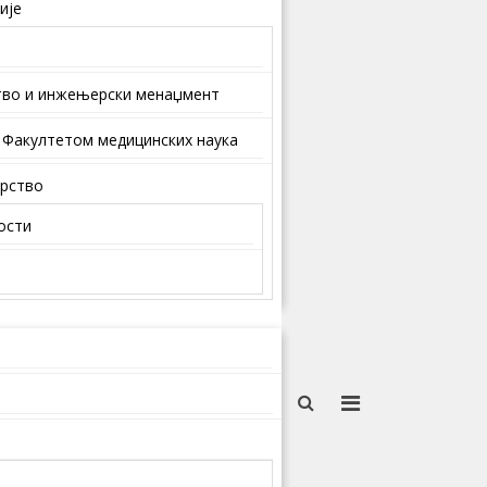
ије
тво и инжењерски менаџмент
 Факултетом медицинских наука
арство
ости