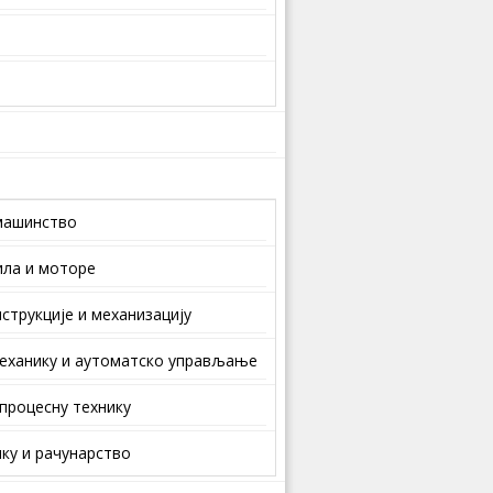
машинство
ила и моторе
струкције и механизацију
еханику и аутоматско управљање
 процесну технику
ку и рачунарство