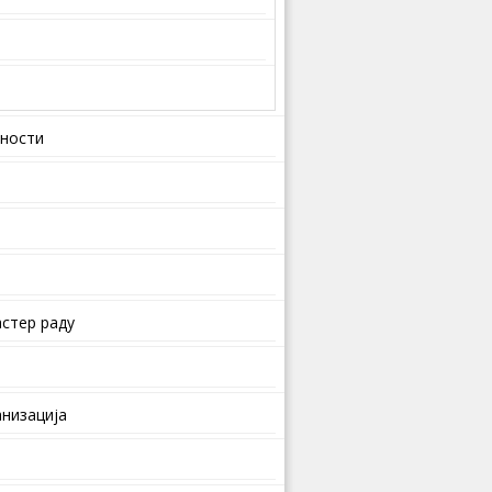
вности
стер раду
анизација