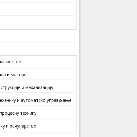
машинство
ила и моторе
струкције и механизацију
еханику и аутоматско управљање
 процесну технику
ку и рачунарство