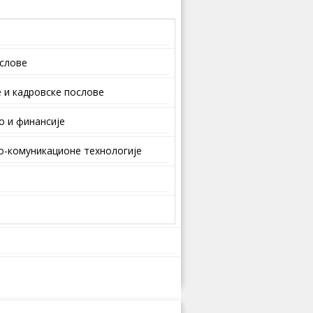
ослове
 и кaдрoвскe пoслoвe
о и финансије
-комуникационе технологије