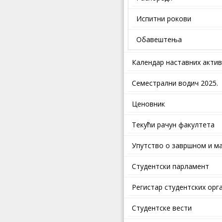
Испитни рокови
Обавештења
Календар наставних акти
Семестрални водич 2025.
Ценовник
Текући рачун факултета
Упутство о завршном и ма
Студентски парламент
Регистар студентских орг
Студентске вести