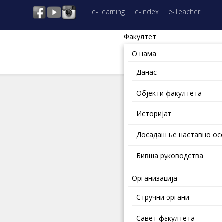
e-Learning
e-Index
e-Teacher
Факултет
О нама
Данас
Објекти факултета
Историјат
Досадашње наставно о
Бивша руководства
Организација
Стручни органи
Савет факултета