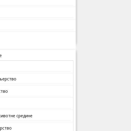
е
ењерство
ство
ивотне средине
арство