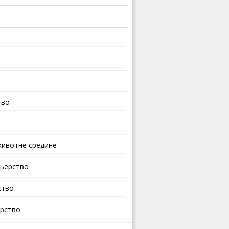
тво
ивотне средине
ењерство
ство
арство