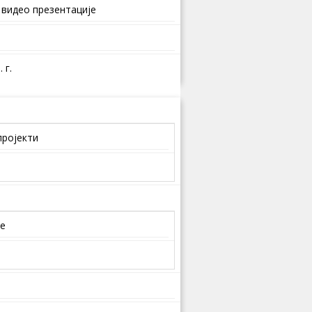
 видео презентације
 г.
пројекти
је