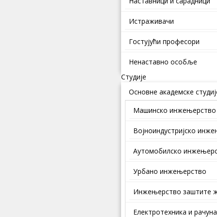
Наставници и сарадници
Истраживачи
Гостујући професори
Ненаставно особље
Студије
Основне академске студиј
Машинско инжењерство
Војноиндустријско инж
Аутомобилско инжењер
Урбано инжењерство
Инжењерство заштите ж
Електротехника и рачун