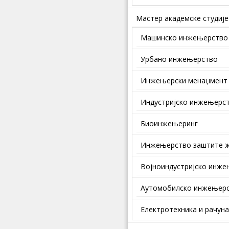
Мастер академске студије
Машинско инжењерство
Урбано инжењерство
Инжењерски менаџмент
Индустријско инжењерс
Биоинжењеринг
Инжењерство заштите ж
Војноиндустријско инж
Аутомобилско инжењер
Електротехника и рачун