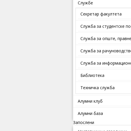
Службе
Секретар факултета
Служба за студентске п
Службa зa oпштe, прaвнe
Служба за рачуноводств
Служба за информационо
Библиотека
Техничка служба
Алумни клуб
Алумни база
Запослени