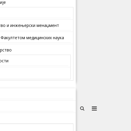
ије
тво и инжењерски менаџмент
 Факултетом медицинских наука
арство
ости