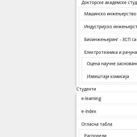
Докторске академске студ
Mашинско инжењерство
Индустријско инжењерс
Биоинжењеринг - ЗСП са
Електротехника и рачун
Оцена научне заснован
Извештаји комисија
Студенти
e-learning
e-Index
Огласна табла
Распореди