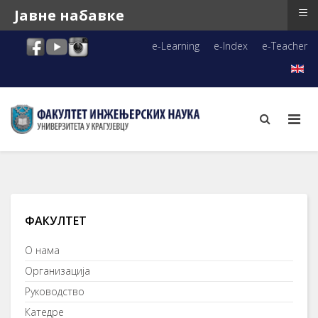
≡
Јавне набавке
e-Learning
e-Index
e-Teacher
ФАКУЛТЕТ
О нама
Организација
Руководство
Катедре