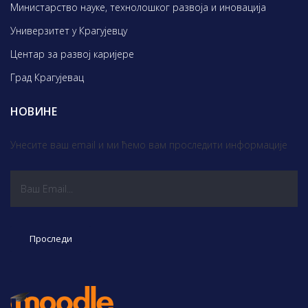
Министарство науке, технолошког развоја и иновација
Универзитет у Крагујевцу
Центар за развој каријере
Град Крагујевац
НОВИНЕ
Унесите ваш email и ми ћемо вам проследити информације