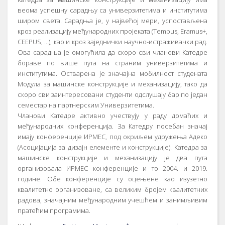
веома успешну сарадњу са универзитетима и институтима
широм света. Сарадња је, у највећој мери, успостављена
кроз реализацију међународних пројеката (Tempus, Eramus+,
CEEPUS, …), као и кроз заједнички научно-истраживачки рад.
Ова сарадња је омогућила да скоро сви чланови Катедре
бораве по више пута на страним универзитетима и
институтима. Остварена је значајна мобилност студената
Модула за машинске конструкције и механизацију, тако да
скоро сви заинтересовани студенти одслушају бар по један
семестар на партнерским Универзитетима.
Чланови Катедре активно учествују у раду домаћих и
међународних конференција. За Катедру посебан значај
имају конференције ИРМЕС, под окриљем удружења Адеко
(Асоцијација за дизајн елементе и конструкције). Катедра за
машинске конструкције и механизацију је два пута
организовала ИРМЕС конференције и то 2004. и 2019.
године. Обе конференције су оцењене као изузетно
квалитетно организоване, са великим бројем квалитетних
радова, значајним међународним учешћем и занимљивим
пратећим програмима.