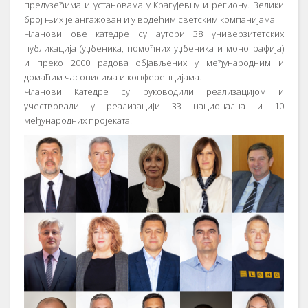
предузећима и установама у Крагујевцу и региону. Велики
број њих је ангажован и у водећим светским компанијама.
Чланови ове катедре су аутори 38 универзитетских
публикација (уџбеника, помоћних уџбеника и монографија)
и преко 2000 радова објављених у међународним и
домаћим часописима и конференцијама.
Чланови Катедре су руководили реализацијом и
учествовали у реализацији 33 национална и 10
међународних пројеката.