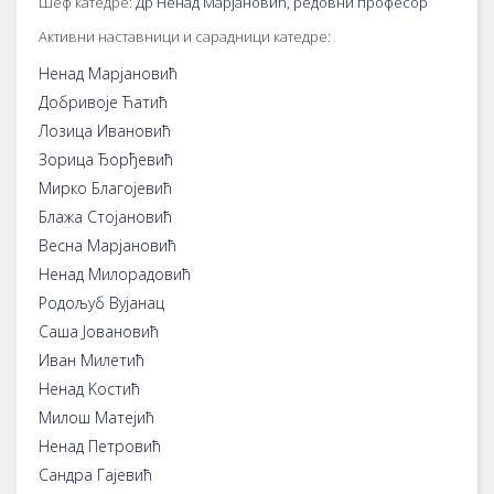
Шеф катедре:
Др Ненад Марјановић, редовни професор
Активни наставници и сарадници катедре:
Ненад Марјановић
Добривоје Ћатић
Лозица Ивановић
Зорица Ђорђевић
Мирко Благојевић
Блажа Стојановић
Весна Марјановић
Ненад Милорадовић
Родољуб Вујанац
Саша Јовановић
Иван Милетић
Ненад Kостић
Милош Матејић
Ненад Петровић
Сандра Гајевић