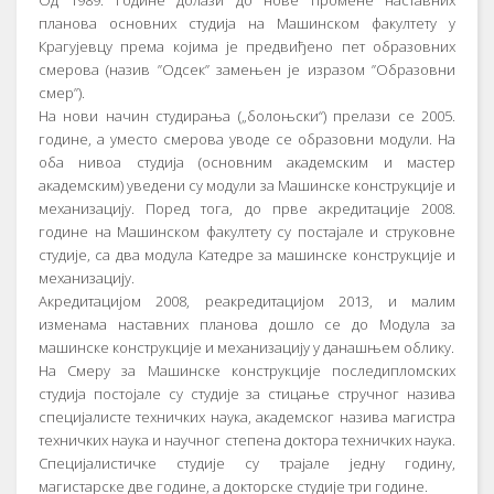
Од 1989. године долази до нове промене наставних
планова основних студија на Машинском факултету у
Крагујевцу према којима је предвиђено пет образовних
смерова (назив ”Одсек” замењен је изразом ”Образовни
смер”).
На нови начин студирања („болоњски“) прелази се 2005.
године, а уместо смерова уводе се образовни модули. На
оба нивоа студија (основним академским и мастер
академским) уведени су модули за Машинске конструкције и
механизацију. Поред тога, до прве акредитације 2008.
године на Машинском факултету су постајале и струковне
студије, са два модула Катедре за машинске конструкције и
механизацију.
Акредитацијом 2008, реакредитацијом 2013, и малим
изменама наставних планова дошло се до Модула за
машинске конструкције и механизацију у данашњем облику.
На Смеру за Машинске конструкције последипломских
студија постојале су студије за стицање стручног назива
специјалисте техничких наука, академског назива магистра
техничких наука и научног степена доктора техничких наука.
Специјалистичке студије су трајале једну годину,
магистарске две године, а докторске студије три године.