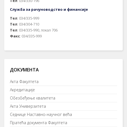
Тел
: 034/330-196
Служба за рачуноводство и финансије
Тел
: 034/335-999
Тел
: 034/304-710
Тел
: 034/335-990, локал 706
Факс
: 034/335-999
ДОКУМЕНТА
Акта Факултета
Акредитације
Обезбеђење квалитета
Акта Универзитета
Седнице Наставно-научног већа
Пратећа документа Факултета