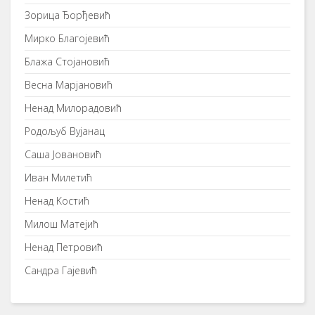
Зорица Ђорђевић
Мирко Благојевић
Блажа Стојановић
Весна Марјановић
Ненад Милорадовић
Родољуб Вујанац
Саша Јовановић
Иван Милетић
Ненад Kостић
Милош Матејић
Ненад Петровић
Сандра Гајевић