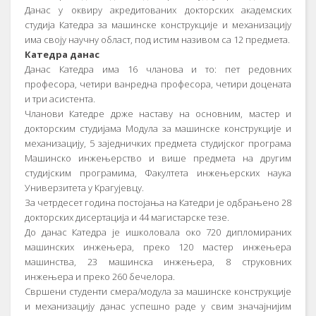
Данас у оквиру акредитованих докторских академских
студија Катедра за машинске конструкције и механизацију
има своју научну област, под истим називом са 12 предмета.
Катедра данас
Данас Катедра има 16 чланова и то: пет редовних
професора, четири ванредна професора, четири доцената
и три асистента.
Чланови Катедре држе наставу на основним, мастер и
докторским студијама Модула за машинске конструкције и
механизацију, 5 заједничких предмета студијског програма
Машинско инжењерство и више предмета на другим
студијским програмима, Факултета инжењерских наука
Универзитета у Крагујевцу.
За четрдесет година постојања на Катедри је одбрањено 28
докторских дисертација и 44 магистарске тезе.
До данас Катедра је ишколовала око 720 дипломираних
машинских инжењера, преко 120 мастер инжењера
машинства, 23 машинска инжењера, 8 струковних
инжењера и преко 260 бечелора.
Свршени студенти смера/модула за машинске конструкције
и механизацију данас успешно раде у свим значајнијим