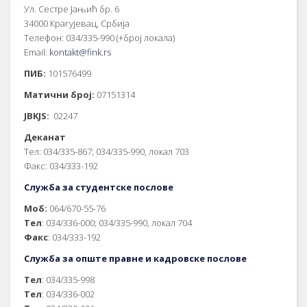
Ул. Сестре Јањић бр. 6
34000 Крагујевац, Србија
Телефон: 034/335-990 (+број локала)
Email:
kontakt@fink.rs
ПИБ:
101576499
Матични број:
07151314
JBKJS:
02247
Деканат
Тел: 034/335-867; 034/335-990, локал 703
Факс: 034/333-192
Служба за студентске послове
Моб:
064/670-55-76
Тел
: 034/336-000; 034/335-990, локал 704
Факс
: 034/333-192
Служба за опште правне и кадровске послове
Тел
: 034/335-998
Тел
: 034/336-002