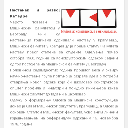
Настанак и развој
Катедре
Чврсто повезан са
Машинским факултетом у
Београду, чији су
наставници годинама одржавали наставу у Крагујевцу,
Машински факултет у Крагујевцу је према Статуту Факултета
наставу првог степена за студенте Одељења почео
октобра 1960. године са Конструкторским одсеком (једним
од три постојећа на Машинском факултету у Београду).
Половином седамдесетих година прошлог века у оквиру
научно-наставне групе потпуно је сазрела идеја о потреби
отварања новог одсека који би школовао конструкторе
општег профила и индустрији понудио инжењере какве
Машински факултет до тада није школовао.
Одлуку о формирању Одсека за машинске конструкције
донео је Савет Машинског факултета у Крагујевцу, а Одсек је
основан Статутом Машинског факултета, усвојеним личним
изјашњавањем на референдуму одржаним 16. новембра
1978. године.