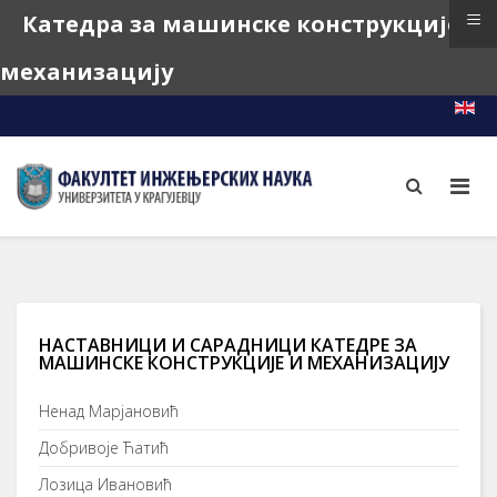
≡
Катедра за машинске конструкције и
механизацију
e-Learning
e-Index
e-Teacher
НАСТАВНИЦИ И САРАДНИЦИ КАТЕДРЕ ЗА
МАШИНСКЕ КОНСТРУКЦИЈЕ И МЕХАНИЗАЦИЈУ
Ненад Марјановић
Добривоје Ћатић
Лозица Ивановић