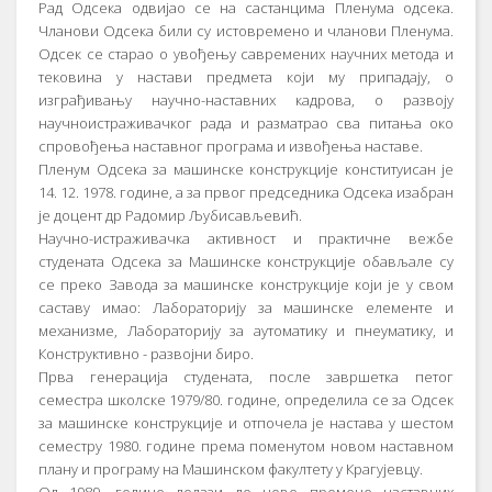
Рад Одсека одвијао се на састанцима Пленума одсека.
Чланови Одсека били су истовремено и чланови Пленума.
Одсек се старао о увођењу савремених научних метода и
тековина у настави предмета који му припадају, о
изграђивању научно-наставних кадрова, о развоју
научноистраживачког рада и разматрао сва питања око
спровођења наставног програма и извођења наставе.
Пленум Одсека за машинске конструкције конституисан је
14. 12. 1978. године, а за првог председника Одсека изабран
је доцент др Радомир Љубисављевић.
Научно-истраживачка активност и практичне вежбе
студената Одсека за Машинске конструкције обављале су
се преко Завода за машинске конструкције који је у свом
саставу имао: Лабораторију за машинске елементе и
механизме, Лабораторију за аутоматику и пнеуматику, и
Конструктивно - развојни биро.
Прва генерација студената, после завршетка петог
семестра школске 1979/80. године, определила се за Одсек
за машинске конструкције и отпочела је настава у шестом
семестру 1980. године према поменутом новом наставном
плану и програму на Машинском факултету у Крагујевцу.