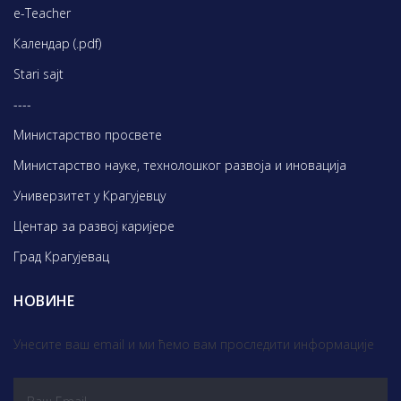
e-Teacher
Календар (.pdf)
Stari sajt
----
Министарство просвете
Министарство науке, технолошког развоја и иновација
Универзитет у Крагујевцу
Центар за развој каријере
Град Крагујевац
НОВИНЕ
Унесите ваш email и ми ћемо вам проследити информације