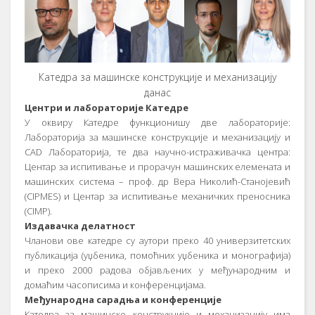
Катедра за машинске конструкције и механизацију
данас
Центри и лабораторије Катедре
У оквиру Катедре функционишу две лабораторије:
Лабораторија за машинске конструкције и механизацију и
CAD Лабораторија, те два научно-истраживачка центра:
Центар за испитивање и прорачун машинских елемената и
машинских система – проф. др Вера Николић-Станојевић
(CIPMES) и Центар за испитивање механичких преносника
(CIMP).
Издавачка делатност
Чланови ове катедре су аутори преко 40 универзитетских
публикација (уџбеника, помоћних уџбеника и монографија)
и преко 2000 радова објављених у међународним и
домаћим часописима и конференцијама.
Међународна сарадња и конференције
Катедра за машинске конструкције и механизацију има