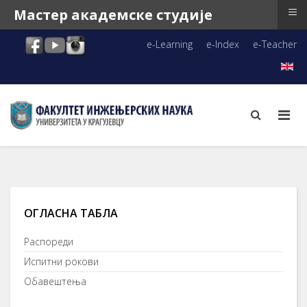
≡
Мастер академске студије
e-Learning
e-Index
e-Teacher
ОГЛАСНА ТАБЛА
Распореди
Испитни рокови
Обавештења