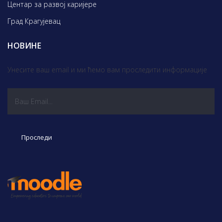
Центар за развој каријере
Град Крагујевац
НОВИНЕ
Унесите ваш email и ми ћемо вам проследити информације