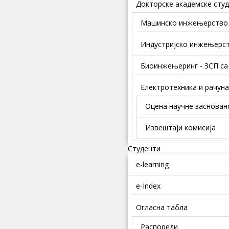
Докторске академске студ
Mашинско инжењерство
Индустријско инжењерс
Биоинжењеринг - ЗСП са
Електротехника и рачун
Оцена научне заснован
Извештаји комисија
Студенти
e-learning
e-Index
Огласна табла
Распореди