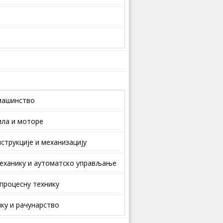
машинство
ила и моторе
струкције и механизацију
еханику и аутоматско управљање
 процесну технику
ку и рачунарство