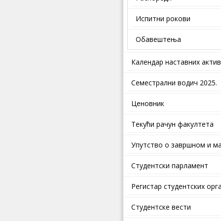
Испитни рокови
Обавештења
Календар наставних акти
Семестрални водич 2025.
Ценовник
Текући рачун факултета
Упутство о завршном и ма
Студентски парламент
Регистар студентских орг
Студентске вести