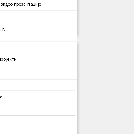
 видео презентације
 г.
пројекти
је