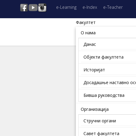
e-Learning
e-Index
e-Teacher
Факултет
О нама
Данас
Објекти факултета
Историјат
Досадашње наставно о
Бивша руководства
Организација
Стручни органи
Савет факултета