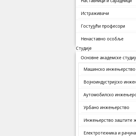
Наставници и сарадници
Истраживачи
Гостујући професори
Ненаставно особље
Студије
Основне академске студиј
Машинско инжењерство
Војноиндустријско инж
Аутомобилско инжењер
Урбано инжењерство
Инжењерство заштите ж
Електротехника и рачун