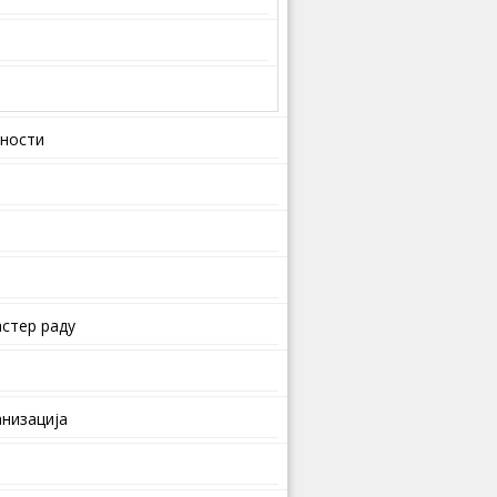
вности
стер раду
анизација