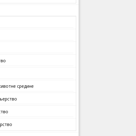
тво
ивотне средине
ењерство
ство
арство