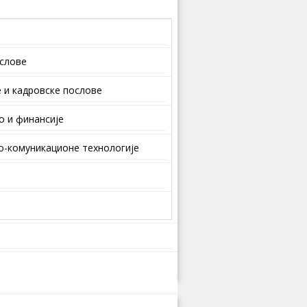
ослове
 и кaдрoвскe пoслoвe
о и финансије
-комуникационе технологије