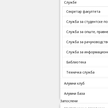
Службе
Секретар факултета
Служба за студентске п
Службa зa oпштe, прaвнe
Служба за рачуноводств
Служба за информационо
Библиотека
Техничка служба
Алумни клуб
Алумни база
Запослени