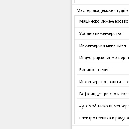
Мастер академске студије
Машинско инжењерство
Урбано инжењерство
Инжењерски менаџмент
Индустријско инжењерс
Биоинжењеринг
Инжењерство заштите ж
Војноиндустријско инж
Аутомобилско инжењер
Електротехника и рачун