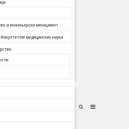
ије
тво и инжењерски менаџмент
 Факултетом медицинских наука
арство
ости