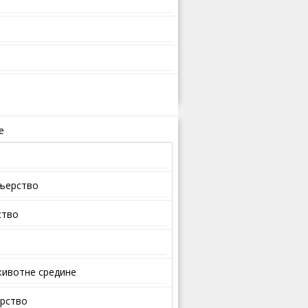
е
ењерство
ство
ивотне средине
арство