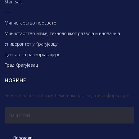
Stari sajt
----
Министарство просвете
Министарство науке, технолошког развоја и иновација
Универзитет у Крагујевцу
Центар за развој каријере
Град Крагујевац
НОВИНЕ
Унесите ваш email и ми ћемо вам проследити информације