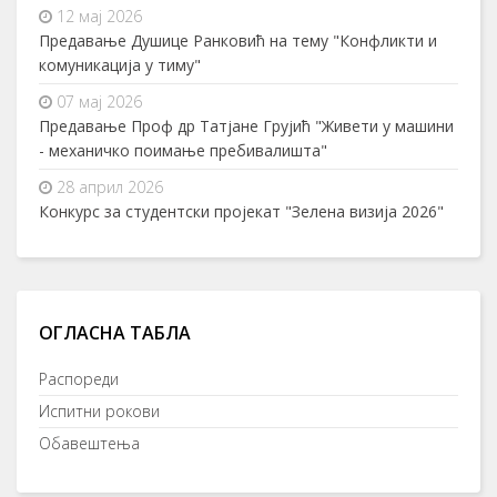
12 мај 2026
Предавање Душице Ранковић на тему "Конфликти и
комуникација у тиму"
07 мај 2026
Предавање Проф др Татјане Грујић "Живети у машини
- механичко поимање пребивалишта"
28 април 2026
Конкурс за студентски пројекат "Зелена визија 2026"
ОГЛАСНА ТАБЛА
Распореди
Испитни рокови
Обавештења