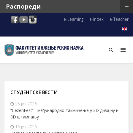
≡
Распореди
e-Learning
e-Index
e-Teacher
СТУДЕНТСКЕ ВЕСТИ
25 јун 2026
“CezeriFest” - међународно такмичење у 3D дизајну и
3D штампању
16 јун 2026