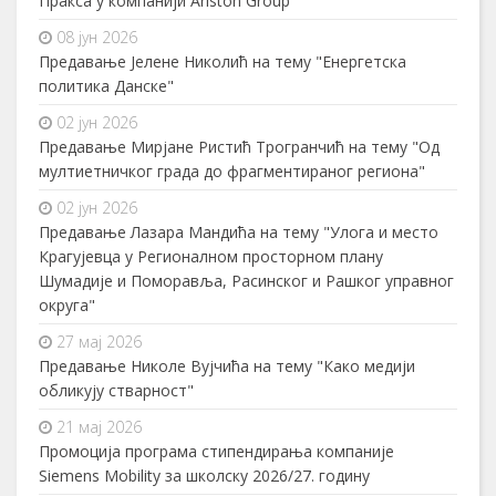
Пракса у компанији Ariston Group
08 јун 2026
Предавање Јелене Николић на тему "Енергетска
политика Данске"
02 јун 2026
Предавање Мирјане Ристић Трогранчић на тему "Од
мултиетничког града до фрагментираног региона"
02 јун 2026
Предавање Лазара Мандића на тему "Улога и место
Крагујевца у Регионалном просторном плану
Шумадије и Поморавља, Расинског и Рашког управног
округа"
27 мај 2026
Предавање Николе Вујчића на тему "Како медији
обликују стварност"
21 мај 2026
Промоција програма стипендирања компаније
Siemens Mobility за школску 2026/27. годину