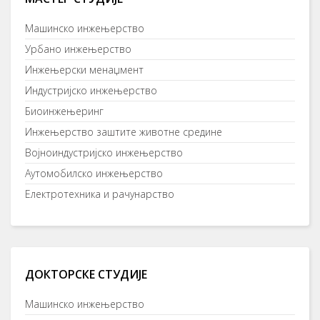
Машинско инжењерство
Урбано инжењерство
Инжењерски менаџмент
Индустријско инжењерство
Биоинжењеринг
Инжењерство заштите животне средине
Војноиндустријско инжењерство
Аутомобилско инжењерство
Електротехника и рачунарство
ДОКТОРСКЕ СТУДИЈЕ
Mашинско инжењерство