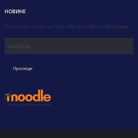
НОВИНЕ
Унесите ваш email и ми ћемо вам проследити информације