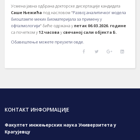
Усмена јавна одбрана докторске дисертације кандидата
Саше Њежића
под насловом "
Развој аналитичког модела
биоштампе меких биоматеријала за примену у
офталмологији
" биће одржана у
петак 06.03.2026. године
са почетком у
12 часова
у
свечаној сали објекта Б.
Обавештење можете преузети овде.
КОНТАКТ ИНФОРМАЦИЈЕ
Факултет инжењерских наука Универзитета у
Крагујевцу