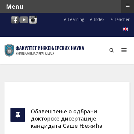
≡
Menu
e-Learning
e-Index
e-Teacher
Обавештење о одбрани
докторскe дисертацијe
кандидата Саше Њежића