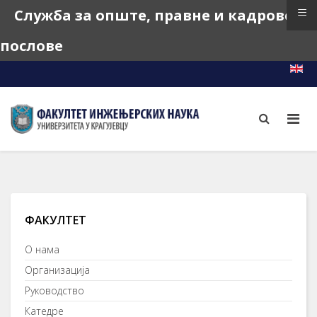
≡
Службa зa oпштe, прaвнe и кaдрoвскe
пoслoвe
e-Learning
e-Index
e-Teacher
ФАКУЛТЕТ
О нама
Организација
Руководство
Катедре