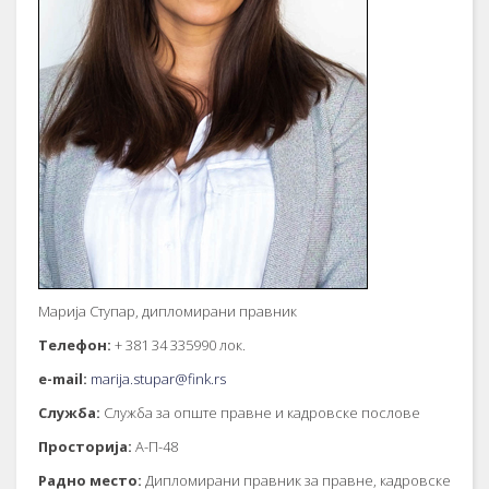
Марија Ступар, дипломирани правник
Телефон:
+ 381 34 335990 лок.
е-mail:
marija.stupar@fink.rs
Служба:
Служба за опште правне и кадровске послове
Просторија:
А-П-48
Радно место:
Дипломирани правник за правне, кадровске