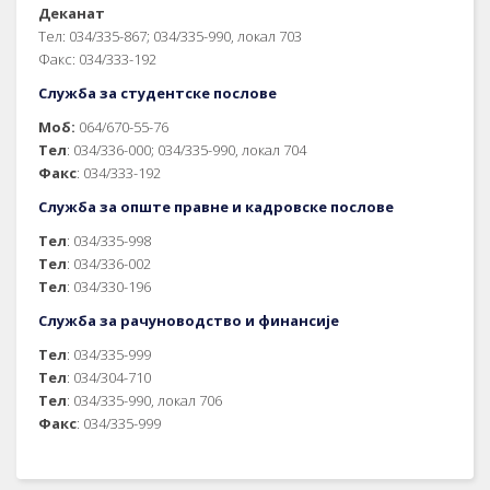
Деканат
Тел: 034/335-867; 034/335-990, локал 703
Факс: 034/333-192
Служба за студентске послове
Моб:
064/670-55-76
Тел
: 034/336-000; 034/335-990, локал 704
Факс
: 034/333-192
Служба за опште правне и кадровске послове
Тел
: 034/335-998
Тел
: 034/336-002
Тел
: 034/330-196
Служба за рачуноводство и финансије
Тел
: 034/335-999
Тел
: 034/304-710
Тел
: 034/335-990, локал 706
Факс
: 034/335-999