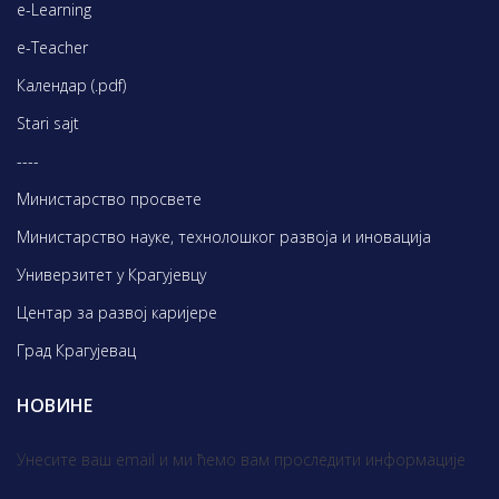
e-Learning
e-Teacher
Календар (.pdf)
Stari sajt
----
Министарство просвете
Министарство науке, технолошког развоја и иновација
Универзитет у Крагујевцу
Центар за развој каријере
Град Крагујевац
НОВИНЕ
Унесите ваш email и ми ћемо вам проследити информације