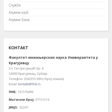
Службе
Алумни клуб
Алумни база
КОНТАКТ
Факултет инжењерских наука Универзитета у
Крагујевцу
Ул. Сестре Јањић бр. 6
34000 Крагујевац, Србија
Телефон: 034/335-990 (+број локала)
Email:
kontakt@fink.rs
ПИБ:
101576499
Матични број:
07151314
JBKJS:
02247