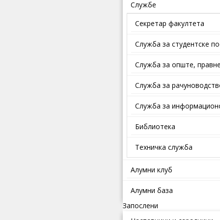
Службе
Секретар факултета
Служба за студентске п
Службa зa oпштe, прaвнe
Служба за рачуноводств
Служба за информационо
Библиотека
Техничка служба
Алумни клуб
Алумни база
Запослени