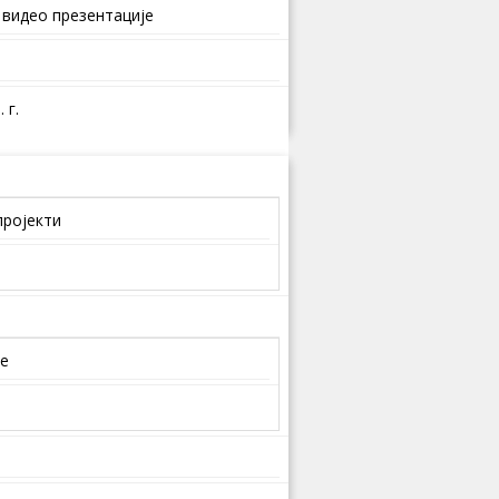
 видео презентације
 г.
пројекти
је