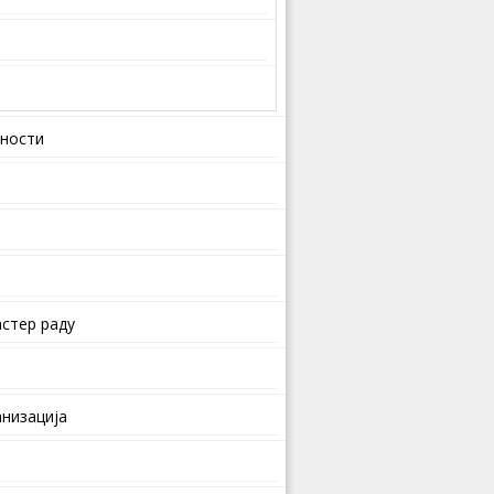
вности
стер раду
анизација