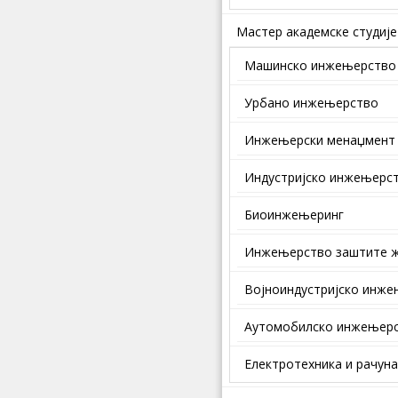
Мастер академске студије
Машинско инжењерство
Урбано инжењерство
Инжењерски менаџмент
Индустријско инжењерс
Биоинжењеринг
Инжењерство заштите ж
Војноиндустријско инж
Аутомобилско инжењер
Електротехника и рачун