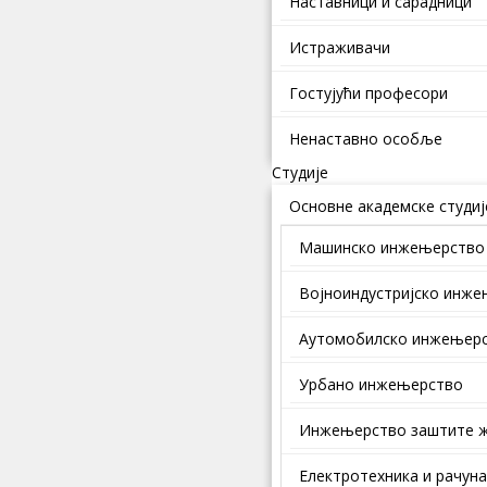
Наставници и сарадници
Истраживачи
Гостујући професори
Ненаставно особље
Студије
Основне академске студиј
Машинско инжењерство
Војноиндустријско инж
Аутомобилско инжењер
Урбано инжењерство
Инжењерство заштите ж
Електротехника и рачун