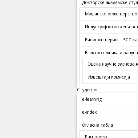
Докторске академске студ
Mашинско инжењерство
Индустријско инжењерс
Биоинжењеринг - ЗСП са
Електротехника и рачун
Оцена научне заснован
Извештаји комисија
Студенти
e-learning
e-Index
Огласна табла
Распореди