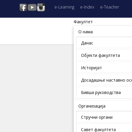
e-Learning
e-Index
e-Teacher
Факултет
О нама
Данас
Објекти факултета
Историјат
Досадашње наставно о
Бивша руководства
Организација
Стручни органи
Савет факултета