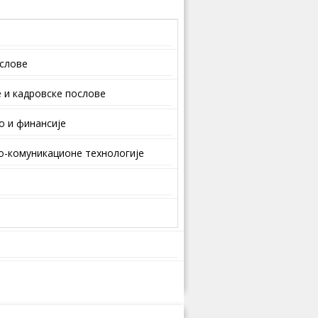
ослове
 и кaдрoвскe пoслoвe
о и финансије
-комуникационе технологије