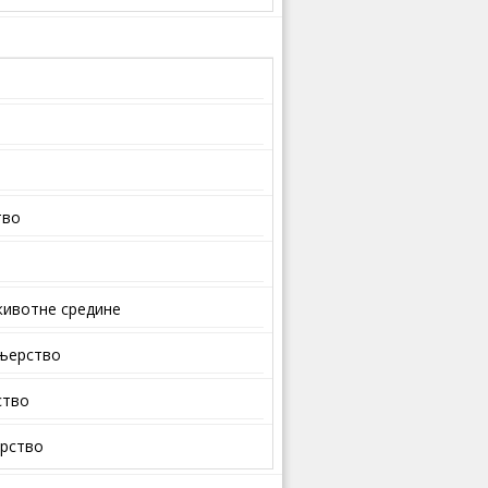
тво
ивотне средине
ењерство
ство
арство