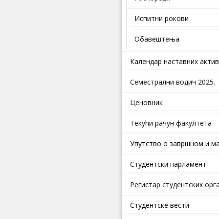
Испитни рокови
Обавештења
Календар наставних акти
Семестрални водич 2025.
Ценовник
Текући рачун факултета
Упутство о завршном и ма
Студентски парламент
Регистар студентских орг
Студентске вести