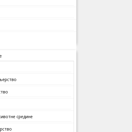
е
ењерство
ство
ивотне средине
арство