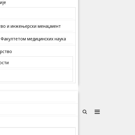
ије
тво и инжењерски менаџмент
 Факултетом медицинских наука
арство
ости