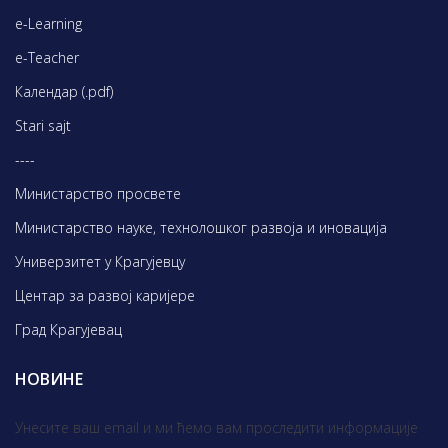
e-Learning
e-Teacher
Календар (.pdf)
Stari sajt
----
Министарство просвете
Министарство науке, технолошког развоја и иновација
Универзитет у Крагујевцу
Центар за развој каријере
Град Крагујевац
НОВИНЕ
Унесите ваш email и ми ћемо вам проследити информације