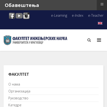
≡
Обавештења
e-Learning
e-Index
e-Teacher
ФАКУЛТЕТ
О нама
Организација
Руководство
Катедре