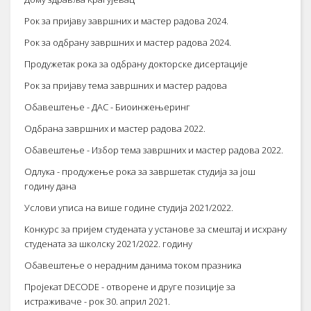
Рок за пријаву завршних и мастер радова 2024.
Рок за одбрану завршних и мастер радова 2024.
Продужетак рока за одбрану докторске дисертације
Рок за пријаву тема завршних и мастер радова
Обавештење - ДАС - Биоинжењеринг
Одбрана завршних и мастер радова 2022.
Обавештење - Избор тема завршних и мастер радова 2022.
Одлука - продужење рока за завршетак студија за још
годину дана
Услови уписа на више године студија 2021/2022.
Конкурс за пријем студената у установе за смештај и исхрану
студената за школску 2021/2022. годину
Обавештење о нерадним данима током празника
Пројекат DECODE - oтворене и друге позиције за
истраживаче - рок 30. април 2021.