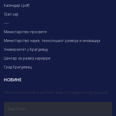
Календар (.pdf)
Stari sajt
----
Министарство просвете
Министарство науке, технолошког развоја и иновација
Универзитет у Крагујевцу
Центар за развој каријере
Град Крагујевац
НОВИНЕ
Унесите ваш email и ми ћемо вам проследити информације