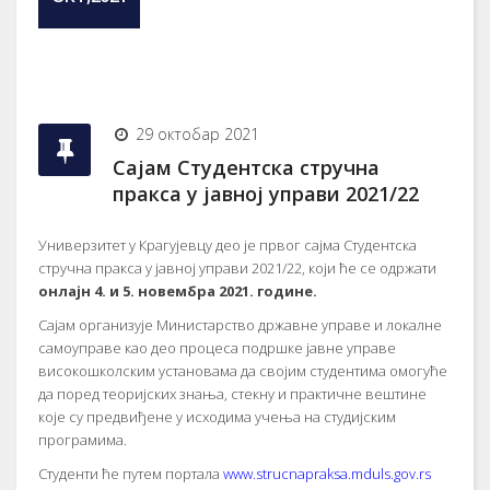
29 октобар 2021
Сајам Студентска стручна
пракса у јавној управи 2021/22
Универзитет у Крагујевцу део је првог сајма Студентска
стручна пракса у јавној управи 2021/22, који ће се одржати
онлајн 4. и 5. новембра 2021. године.
Сајам организује Министарство државне управе и локалне
самоуправе као део процеса подршке јавне управе
високошколским установама да својим студентима омогуће
да поред теоријских знања, стекну и практичне вештине
које су предвиђене у исходима учења на студијским
програмима.
Студенти ће путем портала
www.strucnapraksa.mduls.gov.rs