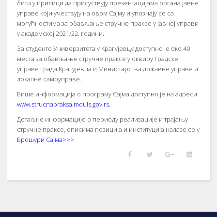
бити у прилици да присуствују презентацијама органа јавне
управе који учествују на овом Сајму и упознају се са
могућностима за обављање стручне праксе у јавној управи
у академској 2021/22. години.
За студенте Универзитета у Крагујевцу доступно је око 40
места за обављање стручне праксе у оквиру Градске
управе Града Крагујевца и Министарства државне управе и
локалне самоуправе.
Више информација о програму Сајма доступно је на адреси
www.strucnapraksa.mduls.gov.rs
.
Детаљне информације о периоду реализације и трајању
стручне праксе, описима позиција и институција налазе се у
Брошури Сајма>>
>
.