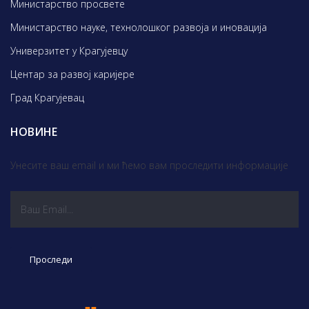
Министарство просвете
Министарство науке, технолошког развоја и иновација
Универзитет у Крагујевцу
Центар за развој каријере
Град Крагујевац
НОВИНЕ
Унесите ваш email и ми ћемо вам проследити информације