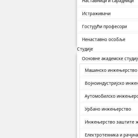
Наставници и сарадници
Истраживачи
Гостујући професори
Ненаставно особље
Студије
Основне академске студиј
Машинско инжењерство
Војноиндустријско инж
Аутомобилско инжењер
Урбано инжењерство
Инжењерство заштите ж
Електротехника и рачун