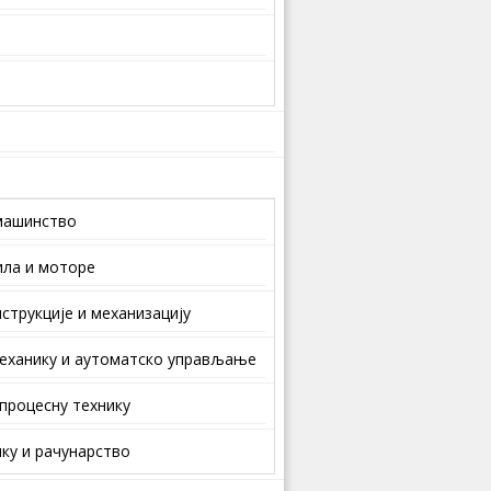
машинство
ила и моторе
струкције и механизацију
еханику и аутоматско управљање
 процесну технику
ку и рачунарство