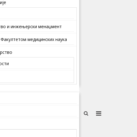
ије
тво и инжењерски менаџмент
 Факултетом медицинских наука
арство
ости