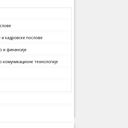
ослове
 и кaдрoвскe пoслoвe
о и финансије
-комуникационе технологије