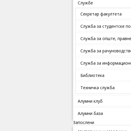
Службе
Секретар факултета
Служба за студентске п
Службa зa oпштe, прaвнe
Служба за рачуноводств
Служба за информационо
Библиотека
Техничка служба
Алумни клуб
Алумни база
Запослени