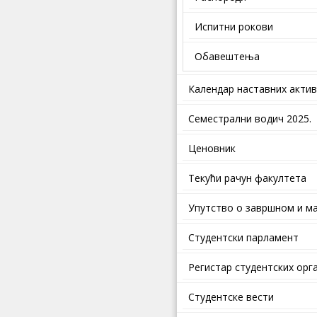
Испитни рокови
Обавештења
Календар наставних акти
Семестрални водич 2025.
Ценовник
Текући рачун факултета
Упутство о завршном и ма
Студентски парламент
Регистар студентских орг
Студентске вести