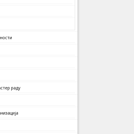
вности
стер раду
анизација