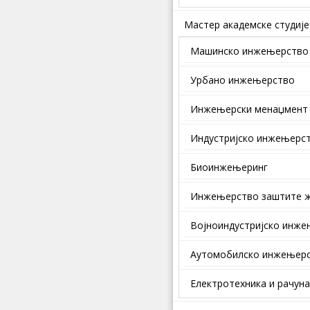
Мастер академске студије
Машинско инжењерство
Урбано инжењерство
Инжењерски менаџмент
Индустријско инжењерс
Биоинжењеринг
Инжењерство заштите ж
Војноиндустријско инж
Аутомобилско инжењер
Електротехника и рачун