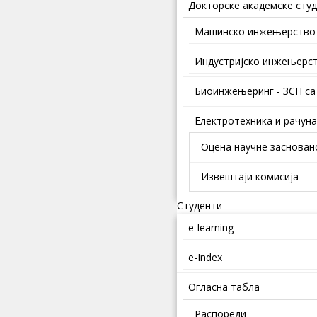
Докторске академске студ
Mашинско инжењерство
Индустријско инжењерс
Биоинжењеринг - ЗСП са
Електротехника и рачун
Оцена научне заснован
Извештаји комисија
Студенти
e-learning
e-Index
Огласна табла
Распореди