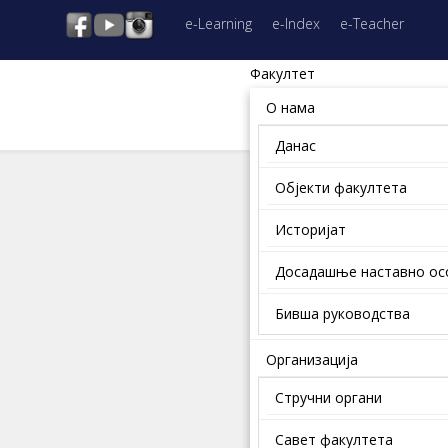
e-Learning
e-Index
e-Teacher
Факултет
О нама
Данас
Објекти факултета
Историјат
Досадашње наставно о
Бивша руководства
Организација
Стручни органи
Савет факултета