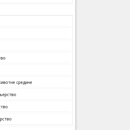
тво
ивотне средине
ењерство
ство
арство