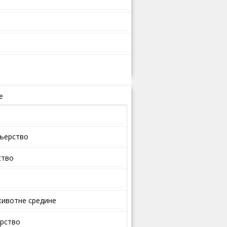
е
ењерство
ство
ивотне средине
арство