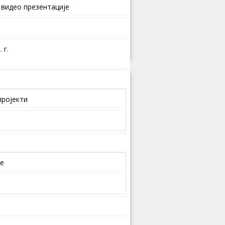
 видео презентације
 г.
пројекти
је