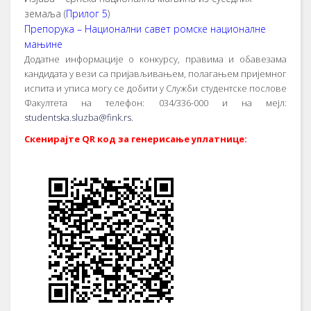
земаља (
Прилог 5
)
Препорука – Национални савет ромске националне
мањине
Додатне информације о конкурсу, правима и обавезама
кандидата у вези са пријављивањем, полагањем пријемног
испита и уписа могу се добити у Служби студентске послове
Факултета на телефон: 034/336-000 и на мејл:
studentska.sluzba@fink.rs
.
Скенирајте QR код за генерисање уплатнице: