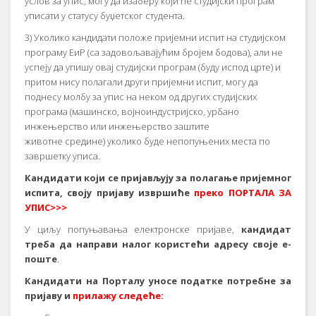
услов за упис, могу да изаберу који ће студијски програм
уписати у статусу буџетског студента.
3) Уколико кандидати положе пријемни испит на студијском
програму ЕиР (са задовољавајућим бројем бодова), али не
успеју да упишу овај студијски програм (буду испод црте) и
притом нису полагали други пријемни испит, могу да
поднесу молбу за упис на неком од других студијских
програма (машинско, војноиндустријско, урбано
инжењерство или инжењерство заштите
животне средине) уколико буде непопуњених места по
завршетку уписа.
Кандидати који се пријављују за полагање пријемног
испита, своју пријаву извршиће
преко ПОРТАЛА ЗА
УПИС>>>
У циљу попуњавања електронске пријаве,
кандидат
треба да направи налог користећи адресу своје е-
поште
.
Кандидати на Порталу уносе податке потребне за
пријаву и
прилажу следеће: