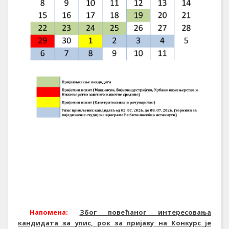
Напомена:
Због повећаног интересовања
кандидата за упис, рок за пријаву на Конкурс је