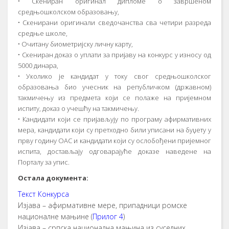
• Скениран оригинал дипломе о завршеном
средњошколском образовању,
• Скенирани оригинали сведочанства сва четири разреда
средње школе,
• Очитану биометријску личну карту,
• Скениран доказ о уплати за пријаву на конкурс у износу од
5000 динара,
• Уколико је кандидат у току свог средњошколског
образовања био учесник на републичком (државном)
такмичењу из предмета који се полаже на пријемном
испиту, доказ о учешћу на такмичењу.
• Кандидати који се пријављују по програму афирмативних
мера, кандидати који су претходно били уписани на буџету у
прву годину ОАС и кандидати који су ослобођени пријемног
испита, достављају одговарајуће доказе наведене на
Порталу за упис.
Остала документа:
Текст Конкурса
Изјава – афирмативне мере, припадници ромске
националне мањине (
Прилог 4
)
Изјава – српска национална мањина из суседних