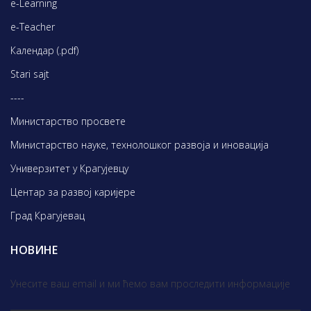
e-Learning
e-Teacher
Календар (.pdf)
Stari sajt
----
Министарство просвете
Министарство науке, технолошког развоја и иновација
Универзитет у Крагујевцу
Центар за развој каријере
Град Крагујевац
НОВИНЕ
Унесите ваш email и ми ћемо вам проследити информације