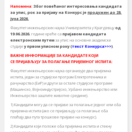
Напомена:
Због повећаног интересовања кандидата
за упис, рок за пријаву на Конкурс је
продужен до 28.
јуна 2026.
Факултет инжењерских наука Универзитета у Крагујевцу
од
19.06.2026.
године креће са
пријавом кандидата
електронским путем
за упис на основне академске
студије
у првом уписном року (
текст Конкурса>>>
)
.
ВАЖНЕ ИНФОРМАЦИЈЕ ЗА КАНДИДАТЕ КОЈИ
СЕ ПРИЈАВЉУЈУ ЗА ПОЛАГАЊЕ ПРИЈЕМНОГ ИСПИТА:
Факултет инжењерских наука организује два пријемна
испита, један за студијски програм Електротехника и
рачунарство (ЕиР) и други за остале студијске програме
(Машинско, Војноиндустријско, Урбано инжењерство или
Инжењерство заштите животне средине).
1) Кандидати могу да се пријаве за полагање једног или оба
пријемна испита (ако се пријављују са полагање оба
плаћају два пута трошкове пријаве на конкурс).
2) Кандидати који положе оба пријемна испита и стекну