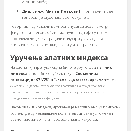
Алумни клуба;
Дипл. инж. Милан Ћетковић
, припадник прве
генерације студената овог факултета.
Говорници су истакли важност очувања везе између
факултета и његових бивших студената, који су током
протеклих деценија градили индустрију и углед ове
институције како у земљи, тако и у иностранству.
Уручење златних индекса
Најсвечанији тренутак скупа било је уручење
златних
индекса
и посебних публикација
„Споменица
генерације 1974/75" и "
Споменица генерације
1975/76"“
. Ови
симболични дарови остају као трајно сећање на студентске дане,
колегијалност и почетак професионалне каријере који је везан за
крагујевачки машински факултет.
Након званичног дела, дружење је настављено уз пригодни
коктел, где су некадашње колеге евоцирале успомене и
размениле животна и професионална искуства.