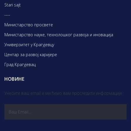
Stari sajt
----
Министарство просвете
Министарство науке, технолошког развоја и иновација
Универзитет у Крагујевцу
Центар за развој каријере
Град Крагујевац
НОВИНЕ
Унесите ваш email и ми ћемо вам проследити информације