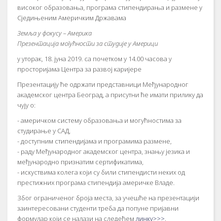
високог образовања, програма стипендирања и размене у
Сједињеним Америчким Државама
Земља у фокусу – Америка
Презентација могућности за студије у Америци
у уторак, 18. јуна 2019. са почетком у 14.00 часова у
просторијама Центра за развој каријере
Презентацију ће одржати представници Међународног
академског центра Београд, а присутни ће имати прилику да
чују о:
- америчком систему образовања и могућностима за
студирање у САД,
- доступним стипендијама и програмима размене,
- раду Међународног академског центра, знању језика и
међународно признатим сертификатима,
- искуствима колега који су били стипендисти неких од
престижних програма стипендија америчке Владе.
Због ограниченог броја места, за учешће на презентацији
заинтересовани студенти треба да попуне пријавни
формулар који се налази на следећем
линку>>>
.