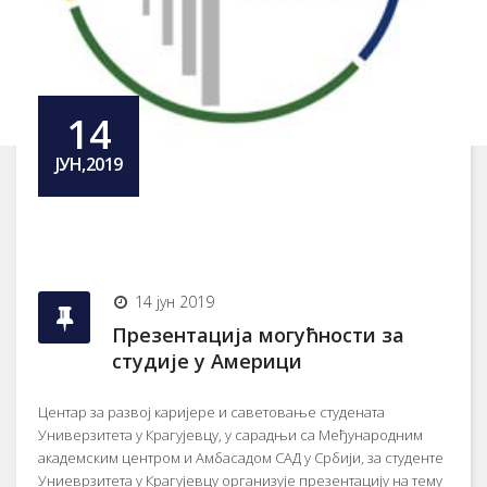
14
ЈУН,2019
14 јун 2019
Презентација могућности за
студије у Америци
Центар за развој каријере и саветовање студената
Универзитета у Крагујевцу, у сарадњи са Међународним
академским центром и Амбасадом САД у Србији, за студенте
Униеврзитета у Крагујевцу организује презентацију на тему