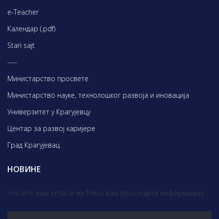
e-Teacher
Календар (.pdf)
Stari sajt
----
Министарство просвете
Министарство науке, технолошког развоја и иновација
Универзитет у Крагујевцу
Центар за развој каријере
Град Крагујевац
НОВИНЕ
Унесите ваш email и ми ћемо вам проследити информације