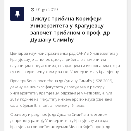
01 јун 2019
Циклус трибина Kорифеји
Универзитета у Kрагујевцу
започет трибином о проф. др
Душану Симићу
Центар за научноистраживачки рад САНУ и Универзитета у
Kрагујевцу је започео циклус трибина о знаменитим
научницима, педагозима, ствараоцима и визионарима, који
су свој радни век уткали у развој Универзитета у Kрагујевцу.
Прва трибина, посвећена др Душану Симићу (1928-2008),
декану Машинског факултета у Kрагујевцу и ректору
Универзитета у Kрагујевцу, одржана је у четвртак, 4. јула
2019. године на Факултету инжењерских наука (свечана
сала, објекат
B, I
спрат), са почетком у 19 часова.
О животу и раду проф. др Душана Симића и његовом
доприносу развоју Универзитета у Kрагујевцу и града
Kрагујевца говориће: академик Милош Kојић, проф. др