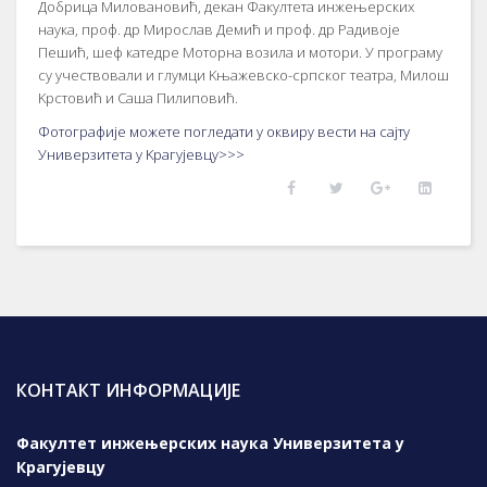
Добрица Миловановић, декан Факултета инжењерских
наука, проф. др Мирослав Демић и проф. др Радивоје
Пешић, шеф катедре Моторна возила и мотори. У програму
су учествовали и глумци Kњажевско-српског театра, Милош
Kрстовић и Саша Пилиповић.
Фотографије можете погледати у оквиру вести на сајту
Универзитета у Kрагујевцу>>>
КОНТАКТ ИНФОРМАЦИЈЕ
Факултет инжењерских наука Универзитета у
Крагујевцу