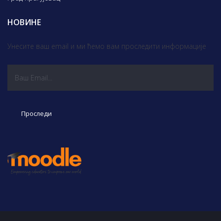
НОВИНЕ
Унесите ваш email и ми ћемо вам проследити информације