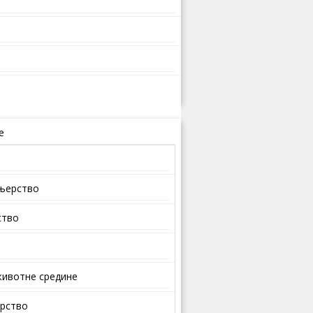
е
ењерство
ство
ивотне средине
арство