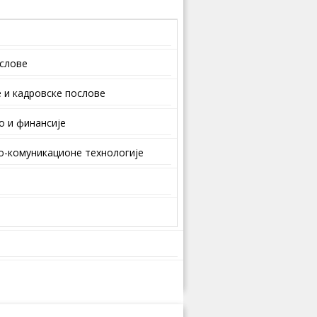
ослове
 и кaдрoвскe пoслoвe
о и финансије
-комуникационе технологије