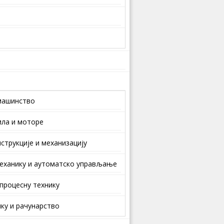
машинство
ила и моторе
струкције и механизацију
еханику и аутоматско управљање
 процесну технику
ку и рачунарство