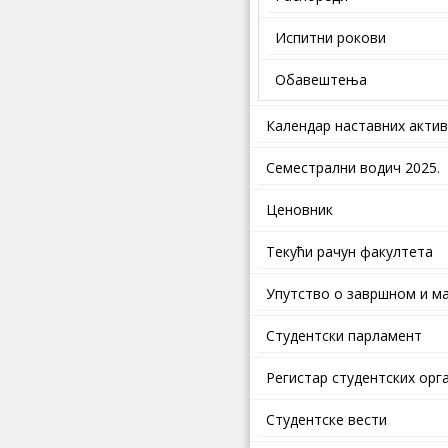
Испитни рокови
Обавештења
Календар наставних акти
Семестрални водич 2025.
Ценовник
Текући рачун факултета
Упутство о завршном и ма
Студентски парламент
Регистар студентских орг
Студентске вести