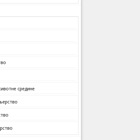
тво
ивотне средине
ењерство
ство
арство