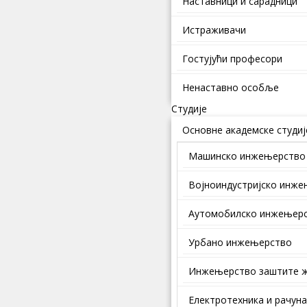
Наставници и сарадници
Истраживачи
Гостујући професори
Ненаставно особље
Студије
Основне академске студиј
Машинско инжењерство
Војноиндустријско инж
Аутомобилско инжењер
Урбано инжењерство
Инжењерство заштите ж
Електротехника и рачун