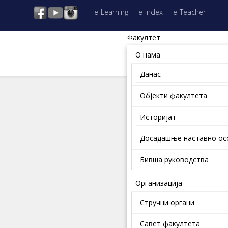
e-Learning
e-Index
e-Teacher
Факултет
О нама
Данас
Објекти факултета
Историјат
Досадашње наставно о
Бивша руководства
Организација
Стручни органи
Савет факултета