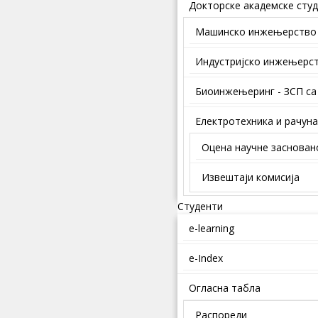
Докторске академске студ
Mашинско инжењерство
Индустријско инжењерс
Биоинжењеринг - ЗСП са
Електротехника и рачун
Оцена научне заснован
Извештаји комисија
Студенти
e-learning
e-Index
Огласна табла
Распореди