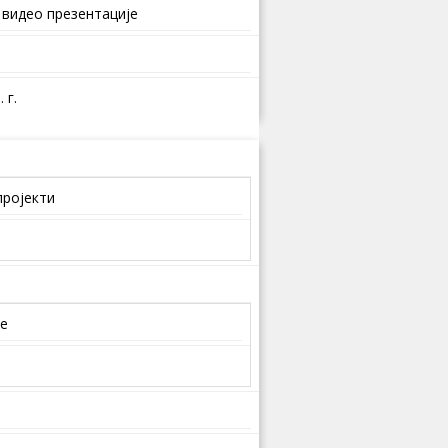
 видео презентације
 г.
пројекти
је