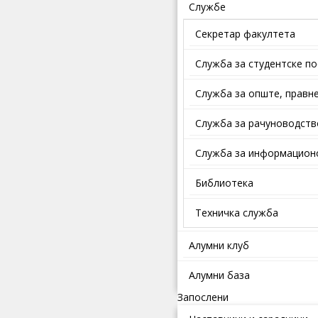
Службе
Секретар факултета
Служба за студентске п
Службa зa oпштe, прaвнe
Служба за рачуноводств
Служба за информационо
Библиотека
Техничка служба
Алумни клуб
Алумни база
Запослени