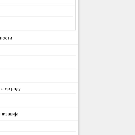
вности
стер раду
анизација