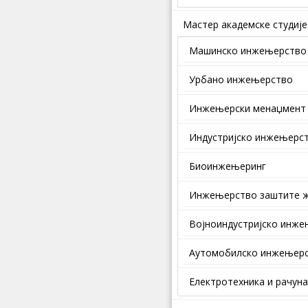
Мастер академске студије
Машинско инжењерство
Урбано инжењерство
Инжењерски менаџмент
Индустријско инжењерс
Биоинжењеринг
Инжењерство заштите ж
Војноиндустријско инж
Аутомобилско инжењер
Електротехника и рачун