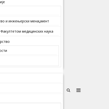
ије
тво и инжењерски менаџмент
 Факултетом медицинских наука
арство
ости