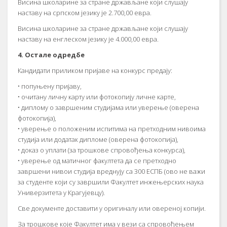
Висина школарине за стране држављане који слушају
наставу на српском језику је 2.700,00 евра.
Висина школарине за стране држављане који слушају
наставу на енглеском језику је 4.000,00 евра.
4. Остале одредбе
Кандидати приликом пријаве на конкурс предају:
• попуњену пријаву,
• очитану личну карту или фотокопију личне карте,
• диплому о завршеним студијама или уверење (оверена
фотокопија),
• уверење о положеним испитима на претходним нивоима
студија или додатак дипломе (оверена фотокопија),
• доказ о уплати (за трошкове спровођења конкурса),
• уверење од матичног факултета да се претходно
завршени нивои студија вреднују са 300 ЕСПБ (ово не важи
за студенте који су завршили Факултет инжењерских наука
Универзитета у Крагујевцу).
Све документе доставити у оригиналу или овереној копији.
За трошкове које Факултет има у вези са спровођењем