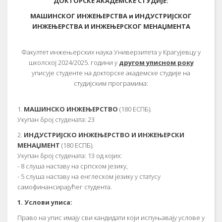
ДОКТОРСКЕ АКАДЕМСКЕ СТУДИЈЕ:
MАШИНСКОГ ИНЖЕЊЕРСТВА и ИНДУСТРИЈСКОГ
ИНЖЕЊЕРСТВА И ИНЖЕЊЕРСКОГ МЕНАЏМЕНТА
Факултет инжењерских наука Универзитета у Крагујевцу у
школској 2024/2025. години у
другом уписном року
уписује студенте на докторске академске студије на
студијским програмима:
1.
МАШИНСКО ИНЖЕЊЕРСТВО
(180 ЕСПБ).
Укупан број студената: 23
2.
ИНДУСТРИЈСКО ИНЖЕЊЕРСТВО И ИНЖЕЊЕРСКИ
МЕНАЏМЕНТ
(180 ЕСПБ).
Укупан број студената: 13 од којих:
- 8 слуша наставу на српском језику,
- 5 слуша наставу на енглеском језику у статусу
самофинансирајућег студента.
1. Услови уписа:
Право на упис имају сви кандидати који испуњавају услове у