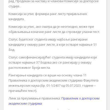
рад, Продекан за наставу и чланови Комисије за докторске
студије.
Комисија за упис формира ранг листу пријављених
кандидата.
Комисија за упис, ако сматра да је неопходно, може пре
објављивања коначне ранг листе да спроведе улазни тест.
Статус буџетског студента имају најбоље рангирани
кандидати у оквиру ранг листе, а који остваре најмање 51
бод.
Статус самофинансирајућег студента имају кандидати који
остваре најмање 37 бодова ако се рангирају у оквиру
расположивог броја места.
Рангирање кандидата се врши на основу члана 11
Правилника о докторским академским студијама Факултета
инжењерских наука (бр. 01-1/2407 од 05.07.2023. године –
пречишћен текст).
Линк за преузимање правилника:
Правилник о докторским
академским студијама