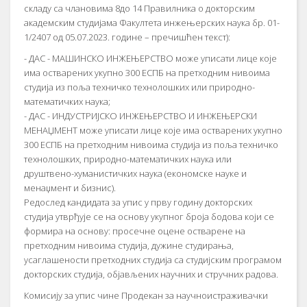
складу са члановима 8до 14 Правилника о докторским
академским студијама Факултета инжењерских наука бр. 01-
1/2407 од 05.07.2023. године – пречишћен текст):
- ДАС - МАШИНСКО ИНЖЕЊЕРСТВО може уписати лице које
има остварених укупно 300 ЕСПБ на претходним нивоима
студија из поља техничко технолошких или природно-
математичких наука;
- ДАС - ИНДУСТРИЈСКО ИНЖЕЊЕРСТВО И ИНЖЕЊЕРСКИ
МЕНАЏМЕНТ може уписати лице које има остварених укупно
300 ЕСПБ на претходним нивоима студија из поља техничко
технолошких, природно-математичких наука или
друштвено-хуманистичких наука (економске науке и
менаџмент и бизнис).
Редослед кандидата за упис у прву годину докторских
студија утврђује се на основу укупног броја бодова који се
формира на основу: просечне оцене остварене на
претходним нивоима студија, дужине студирања,
усаглашености претходних студија са студијским програмом
докторских студија, објављених научних и стручних радова.
Комисију за упис чине Продекан за научноистраживачки