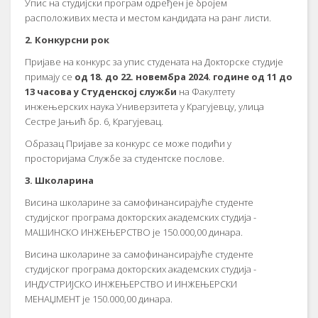
Упис на студијски програм одређен је бројем
расположивих места и местом кандидата на ранг листи.
2. Конкурсни рок
Пријаве на конкурс за упис студената на Докторске студије
примају се
од 18. до 22. новембра 2024. године од 11 до
13 часова у Студенској служби
на Факултету
инжењерских наука Универзитета у Крагујевцу, улица
Сестре Јањић бр. 6, Крагујевац.
Образац Пријаве за конкурс се може подићи у
просторијама Службе за студентске послове.
3. Школарина
Висина школарине за самофинансирајуће студенте
студијског програма докторских академских студија -
МАШИНСКО ИНЖЕЊЕРСТВО је 150.000,00 динара.
Висина школарине за самофинансирајуће студенте
студијског програма докторских академских студија -
ИНДУСТРИЈСКО ИНЖЕЊЕРСТВО И ИНЖЕЊЕРСКИ
МЕНАЏМЕНТ је 150.000,00 динара.