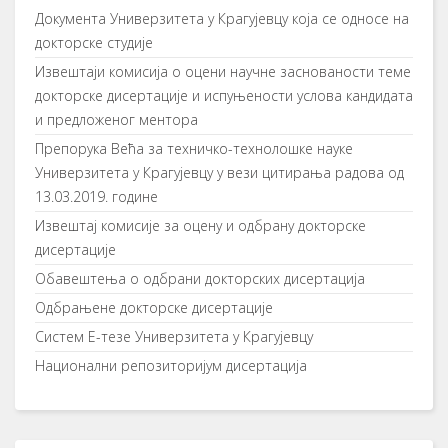
Документа Универзитета у Крагујевцу која се односе на
докторске студије
Извештаји комисија о оцени научне заснованости теме
докторске дисертације и испуњености услова кандидата
и предложеног ментора
Препорука Већа за техничко-технолошке науке
Универзитета у Крагујевцу у вези цитирања радова од
13.03.2019. године
Извештај комисије за оцену и одбрану докторске
дисертације
Обавештења о одбрани докторских дисертација
Одбрањене докторске дисертације
Систем Е-тезе Универзитета у Крагујевцу
Национални репозиторијум дисертација