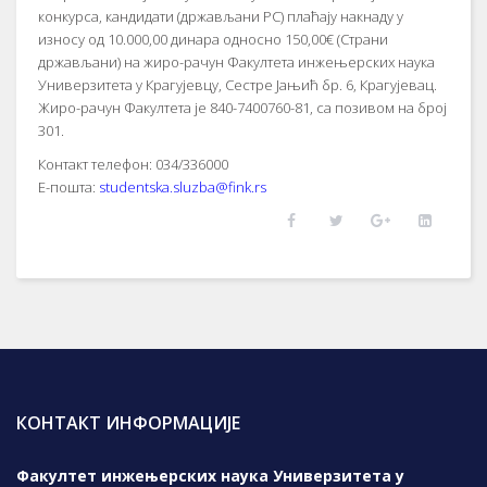
конкурса, кандидати (држављани РС) плаћају накнаду у
износу од 10.000,00 динара односно 150,00€ (Страни
држављани) на жиро-рачун Факултета инжењерских наука
Универзитета у Крагујевцу, Сестре Јањић бр. 6, Крагујевац.
Жиро-рачун Факултета је 840-7400760-81, са позивом на број
301.
Контакт телефон: 034/336000
Е-пошта:
studentska.sluzba@fink.rs
КОНТАКТ ИНФОРМАЦИЈЕ
Факултет инжењерских наука Универзитета у