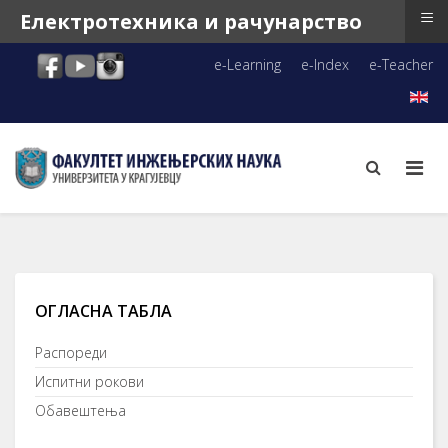
≡
Електротехника и рачунарство
e-Learning
e-Index
e-Teacher
ОГЛАСНА ТАБЛА
Распореди
Испитни рокови
Обавештења