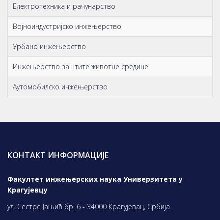
Електротехника и рачунарство
Војноиндустријско инжењерство
Урбано инжењерство
Инжењерство заштите животне средине
Аутомобилско инжењерство
КОНТАКТ ИНФОРМАЦИЈЕ
Факултет инжењерских наука Универзитета у
Крагујевцу
ул. Сестре Јањић бр. 6 - 34000 Крагујевац, Србија