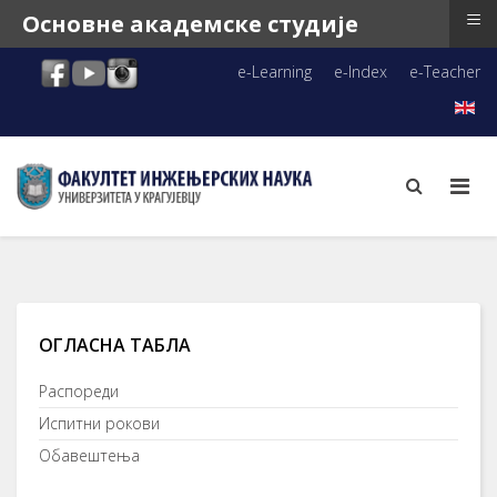
≡
Основне академске студије
e-Learning
e-Index
e-Teacher
ОГЛАСНА ТАБЛА
Распореди
Испитни рокови
Обавештења