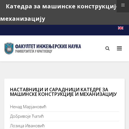
≡
Катедра за машинске конструкције и
механизацију
e-Learning
e-Index
e-Teacher
НАСТАВНИЦИ И САРАДНИЦИ КАТЕДРЕ ЗА
МАШИНСКЕ КОНСТРУКЦИЈЕ И МЕХАНИЗАЦИЈУ
Ненад Марјановић
Добривоје Ћатић
Лозица Ивановић