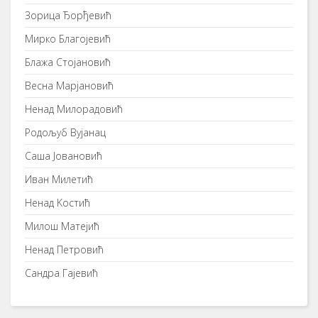
Зорица Ђорђевић
Мирко Благојевић
Блажа Стојановић
Весна Марјановић
Ненад Милорадовић
Родољуб Вујанац
Саша Јовановић
Иван Милетић
Ненад Kостић
Милош Матејић
Ненад Петровић
Сандра Гајевић