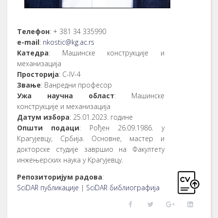
Телефон
: + 381 34 335990
е-mail
:
nkostic@kg.ac.rs
Kатедра
: Машинске конструкције и
механизација
Просторија
: C-IV-4
Звање
: Ванредни професор
Ужа научна област
: Машинске
конструкције и механизација
Датум избора
: 25.01.2023. године
Општи подаци
: Рођен 26.09.1986. у
Крагујевцу, Србија. Основне, мастер и
докторске студије завршио на Факултету
инжењерских наука у Kрагујевцу.
Репозиторијум радова
:
SciDAR публикације
|
SciDAR библиографија