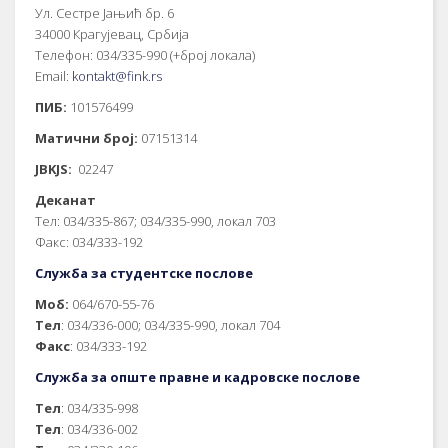
Ул. Сестре Јањић бр. 6
34000 Крагујевац, Србија
Телефон: 034/335-990 (+број локала)
Email:
kontakt@fink.rs
ПИБ:
101576499
Матични број:
07151314
JBKJS:
02247
Деканат
Тел: 034/335-867; 034/335-990, локал 703
Факс: 034/333-192
Служба за студентске послове
Моб:
064/670-55-76
Тел
: 034/336-000; 034/335-990, локал 704
Факс
: 034/333-192
Служба за опште правне и кадровске послове
Тел
: 034/335-998
Тел
: 034/336-002