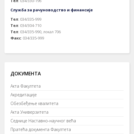
Тел
: 034/330-196
Служба за рачуноводство и финансије
Тел
: 034/335-999
Тел
: 034/304-710
Тел
: 034/335-990, локал 706
Факс
: 034/335-999
ДОКУМЕНТА
Акта Факултета
Акредитације
Обезбеђење квалитета
Акта Универзитета
Седнице Наставно-научног већа
Пратећа документа Факултета