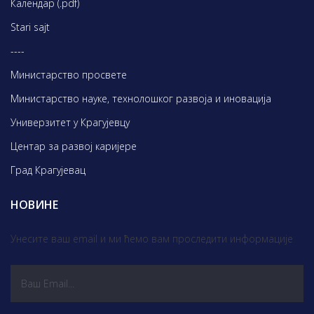
Календар (.pdf)
Stari sajt
----
Министарство просвете
Министарство науке, технолошког развоја и иновација
Универзитет у Крагујевцу
Центар за развој каријере
Град Крагујевац
НОВИНЕ
Унесите ваш email и ми ћемо вам проследити информације