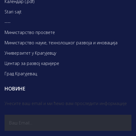
Календар (.pdf)
Stari sajt
----
Министарство просвете
Министарство науке, технолошког развоја и иновација
Универзитет у Крагујевцу
Центар за развој каријере
Град Крагујевац
НОВИНЕ
Унесите ваш email и ми ћемо вам проследити информације