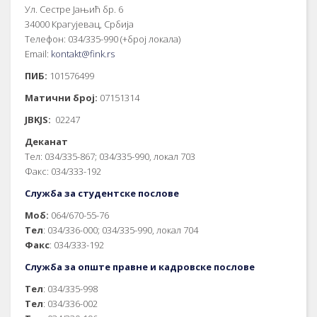
Ул. Сестре Јањић бр. 6
34000 Крагујевац, Србија
Телефон: 034/335-990 (+број локала)
Email:
kontakt@fink.rs
ПИБ:
101576499
Матични број:
07151314
JBKJS:
02247
Деканат
Тел: 034/335-867; 034/335-990, локал 703
Факс: 034/333-192
Служба за студентске послове
Моб:
064/670-55-76
Тел
: 034/336-000; 034/335-990, локал 704
Факс
: 034/333-192
Служба за опште правне и кадровске послове
Тел
: 034/335-998
Тел
: 034/336-002