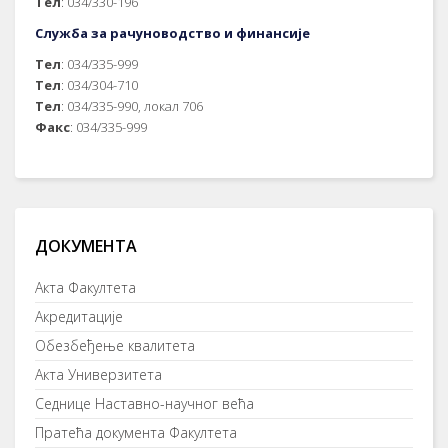
Тел
: 034/330-196
Служба за рачуноводство и финансије
Тел
: 034/335-999
Тел
: 034/304-710
Тел
: 034/335-990, локал 706
Факс
: 034/335-999
ДОКУМЕНТА
Акта Факултета
Акредитације
Обезбеђење квалитета
Акта Универзитета
Седнице Наставно-научног већа
Пратећа документа Факултета