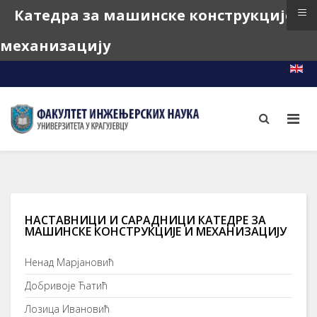
≡
Катедра за машинске конструкције и
механизацију
e-Learning
e-Index
e-Teacher
НАСТАВНИЦИ И САРАДНИЦИ КАТЕДРЕ ЗА
МАШИНСКЕ КОНСТРУКЦИЈЕ И МЕХАНИЗАЦИЈУ
Ненад Марјановић
Добривоје Ћатић
Лозица Ивановић