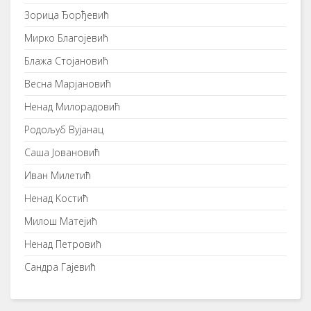
Зорица Ђорђевић
Мирко Благојевић
Блажа Стојановић
Весна Марјановић
Ненад Милорадовић
Родољуб Вујанац
Саша Јовановић
Иван Милетић
Ненад Kостић
Милош Матејић
Ненад Петровић
Сандра Гајевић