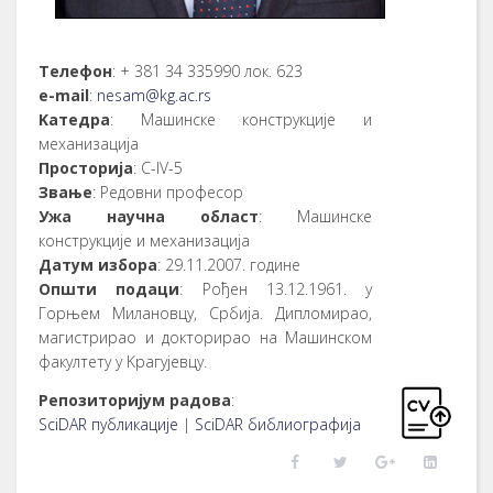
Телефон
: + 381 34 335990 лок. 623
е-mail
:
nesam@kg.ac.rs
Kатедра
: Машинске конструкције и
механизација
Просторија
: C-IV-5
Звање
: Редовни професор
Ужа научна област
: Машинске
конструкције и механизација
Датум избора
: 29.11.2007. године
Општи подаци
: Рођен 13.12.1961. у
Горњем Милановцу, Србија. Дипломирао,
магистрирао и докторирао на Машинском
факултету у Kрагујевцу.
Репозиторијум радова
:
SciDAR публикације
|
SciDAR библиографија