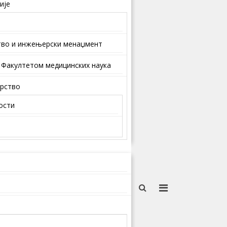
ије
тво и инжењерски менаџмент
 Факултетом медицинских наука
арство
ости