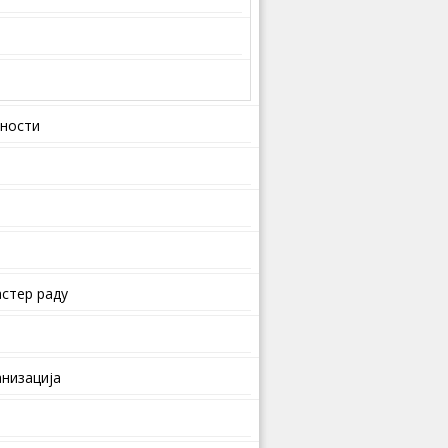
вности
стер раду
анизација