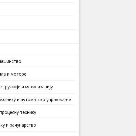
машинство
ила и моторе
струкције и механизацију
еханику и аутоматско управљање
 процесну технику
ку и рачунарство