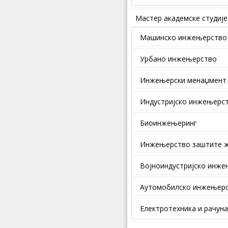
Мастер академске студије
Машинско инжењерство
Урбано инжењерство
Инжењерски менаџмент
Индустријско инжењерс
Биоинжењеринг
Инжењерство заштите ж
Војноиндустријско инж
Аутомобилско инжењер
Електротехника и рачун