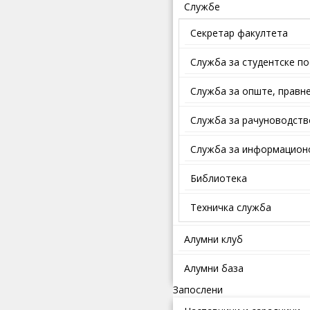
Службе
Секретар факултета
Служба за студентске п
Службa зa oпштe, прaвнe
Служба за рачуноводств
Служба за информационо
Библиотека
Техничка служба
Алумни клуб
Алумни база
Запослени