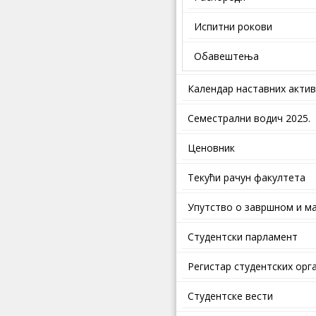
Испитни рокови
Обавештења
Календар наставних акти
Семестрални водич 2025.
Ценовник
Текући рачун факултета
Упутство о завршном и ма
Студентски парламент
Регистар студентских орг
Студентске вести