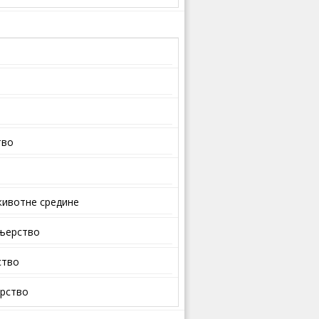
тво
ивотне средине
ењерство
ство
арство