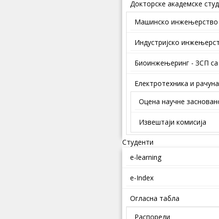
Докторске академске студ
Mашинско инжењерство
Индустријско инжењерс
Биоинжењеринг - ЗСП са
Електротехника и рачун
Оцена научне заснован
Извештаји комисија
Студенти
e-learning
e-Index
Огласна табла
Распореди