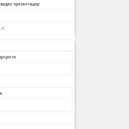
 видео презентације
 г.
пројекти
је