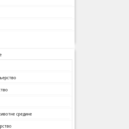
е
ењерство
ство
ивотне средине
арство