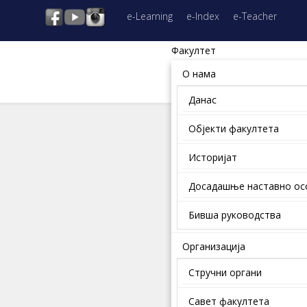
e-Learning
e-Index
e-Teacher
Факултет
О нама
Данас
Објекти факултета
Историјат
Досадашње наставно о
Бивша руководства
Организација
Стручни органи
Савет факултета