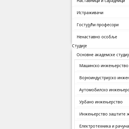
Наставници и сарадници
Истраживачи
Гостујући професори
Ненаставно особље
Студије
Основне академске студиј
Машинско инжењерство
Војноиндустријско инж
Аутомобилско инжењер
Урбано инжењерство
Инжењерство заштите ж
Електротехника и рачун