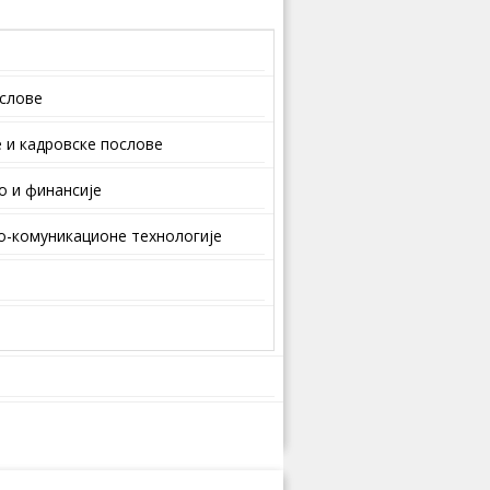
ослове
 и кaдрoвскe пoслoвe
о и финансије
-комуникационе технологије