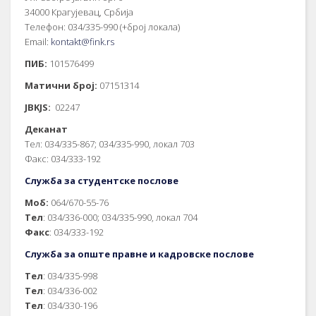
34000 Крагујевац, Србија
Телефон: 034/335-990 (+број локала)
Email:
kontakt@fink.rs
ПИБ:
101576499
Матични број:
07151314
JBKJS:
02247
Деканат
Тел: 034/335-867; 034/335-990, локал 703
Факс: 034/333-192
Служба за студентске послове
Моб:
064/670-55-76
Тел
: 034/336-000; 034/335-990, локал 704
Факс
: 034/333-192
Служба за опште правне и кадровске послове
Тел
: 034/335-998
Тел
: 034/336-002
Тел
: 034/330-196