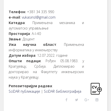
Телефон
: +381 34 335 990
е-mail
:
vukasinsl@gmail.com
Kатедра
: Примењена механика и
аутоматско управљање
Просторија
: А-I-40
Звање
: Доцент
Ужа научна област
: Примењена
информатика у инжењерству
Датум избора
: 12.07.2022. године
Општи подаци
: Рођен 05.08.1983. у
Kрагујевцу, Србија. Дипломирао и
докторирао на Факултету инжењерских
наука у Kрагујевцу.
Репозиторијум радова
:
SciDAR публикације
|
SciDAR библиографија