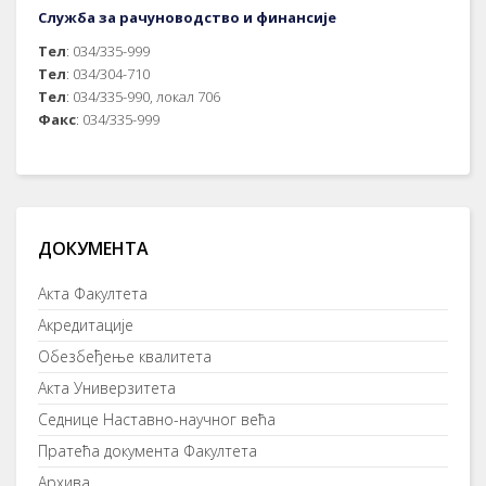
Служба за рачуноводство и финансије
Тел
: 034/335-999
Тел
: 034/304-710
Тел
: 034/335-990, локал 706
Факс
: 034/335-999
ДОКУМЕНТА
Акта Факултета
Акредитације
Обезбеђење квалитета
Акта Универзитета
Седнице Наставно-научног већа
Пратећа документа Факултета
Архива