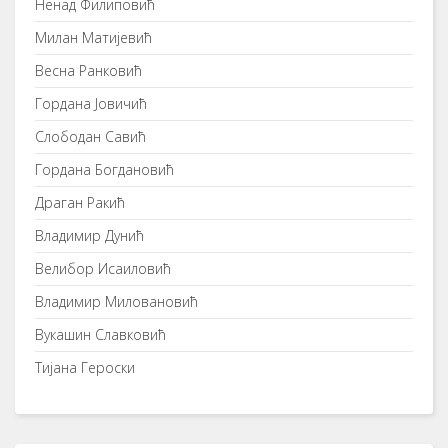
Ненад Филиповић
Милан Матијевић
Весна Ранковић
Гордана Јовичић
Слободан Савић
Гордана Богдановић
Драган Ракић
Владимир Дунић
Велибор Исаиловић
Владимир Миловановић
Вукашин Славковић
Тијана Героски