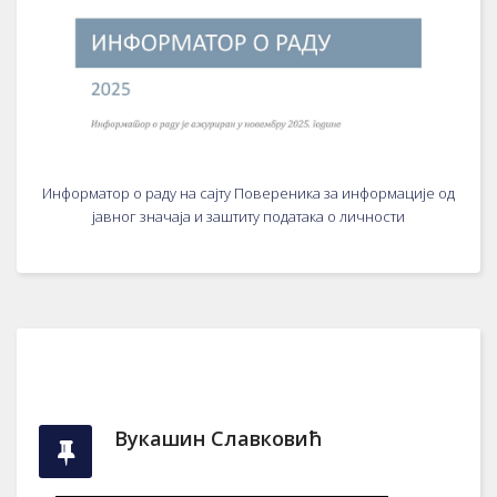
Информатор о раду на сајту Повереника за информације од
јавног значаја и заштиту података о личности
Вукашин Славковић