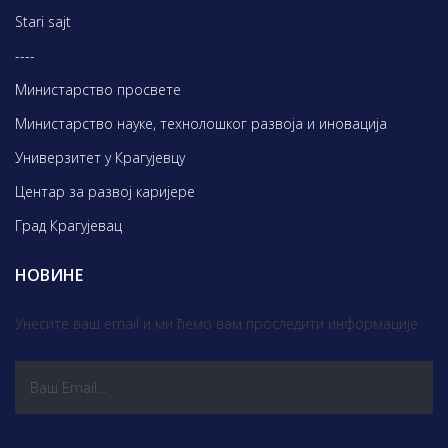
Stari sajt
----
Министарство просвете
Министарство науке, технолошког развоја и иновација
Универзитет у Крагујевцу
Центар за развој каријере
Град Крагујевац
НОВИНЕ
Унесите ваш email и ми ћемо вам проследити информације