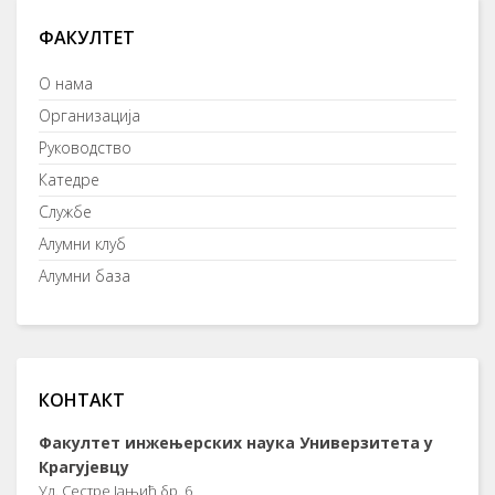
ФАКУЛТЕТ
О нама
Организација
Руководство
Катедре
Службе
Алумни клуб
Алумни база
КОНТАКТ
Факултет инжењерских наука Универзитета у
Крагујевцу
Ул. Сестре Јањић бр. 6