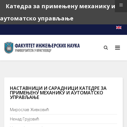
≡
Катедра за примењену механику и
аутоматско управљање
e-Learning
e-Index
e-Teacher
НАСТАВНИЦИ И САРАДНИЦИ КАТЕДРЕ ЗА
ПРИМЕЊЕНУ МЕХАНИКУ И АУТОМАТСКО
УПРАВЉАЊЕ
Мирослав Живковић
Ненад Грујовић