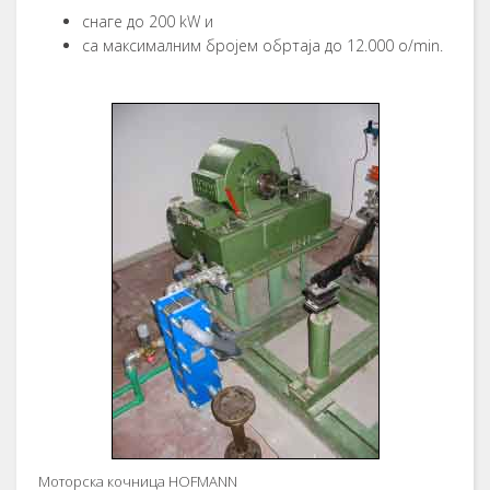
снaгe дo 200 kW и
сa мaксимaлним брojeм oбртaja дo 12.000 o/min.
Moтoрскa кoчницa HOFMANN