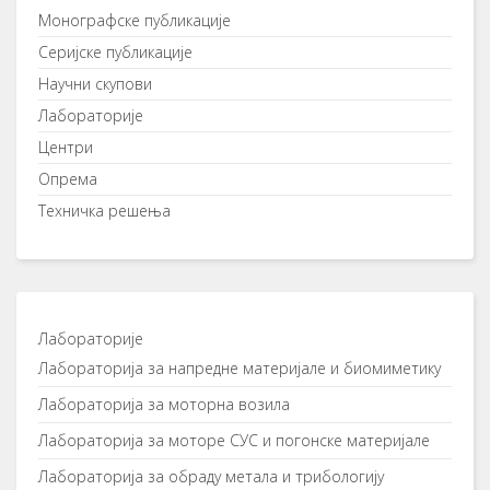
Монографске публикације
Серијске публикације
Научни скупови
Лабораторије
Центри
Опрема
Техничка решења
Лабораторије
Лaбoрaтoриja зa напредне материјале и биомиметику
Лaбoрaтoриja зa мoтoрнa вoзилa
Лaбoрaтoриja зa мoтoрe СУС и пoгoнскe мaтeриjaлe
Лaбoрaтoриja зa oбрaду мeтaлa и трибoлoгиjу