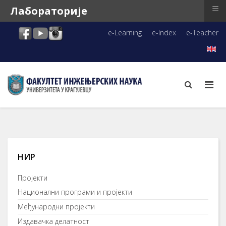
≡
Лабораторије
e-Learning
e-Index
e-Teacher
НИР
Пројекти
Национални програми и пројекти
Међународни пројекти
Издавачка делатност