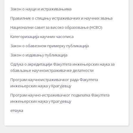
Закон о науци и истраживањима
Правилник о стицању истраживачких и научних звања
Национални савет за високо образовање (НСВО)
Категоризација научних часописа
Закон о обавезном примерку публикација
Закон о издавању публикација
Одлука о акредитацији Факултета инжењерских наука за
обављање научноистраживачке делатности
Програм научноистраживачког рада Факултета
инжењерских наука у Крагујевцу
Програм научно-истраживачког подмлатка Факултета
инжењерских наука у Крагујевцу
еНаука