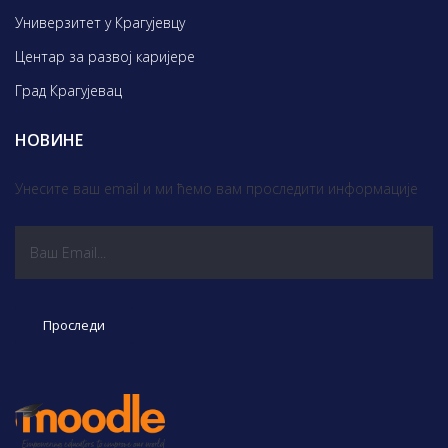
Универзитет у Крагујевцу
Центар за развој каријере
Град Крагујевац
НОВИНЕ
Унесите ваш email и ми ћемо вам проследити информације