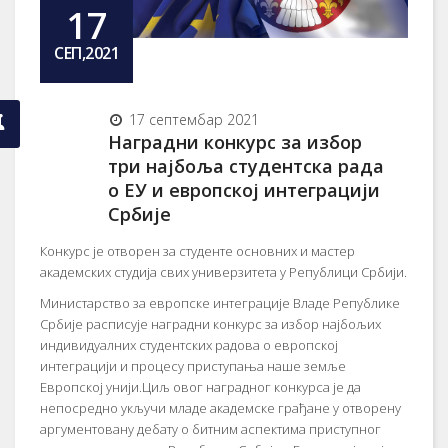
17
СЕП,2021
17 септембар 2021
Наградни конкурс за избор
три најбоља студентска рада
о ЕУ и европској интеграцији
Србије
Конкурс је отворен за студенте основних и мастер
академских студија свих универзитета у Републици Србији.
Министарство за европске интеграције Владе Републике
Србије расписује наградни конкурс за избор најбољих
индивидуалних студентских радова о европској
интеграцији и процесу приступања наше земље
Европској унији.Циљ овог наградног конкурса је да
непосредно укључи младе академске грађане у отворену
аргументовану дебату о битним аспектима приступног