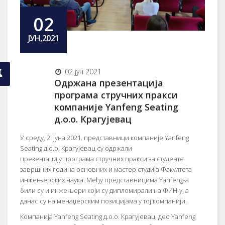
02
ЈУН,2021
02 јун 2021
Одржана презентација
програма стручних пракси
компаније Yanfeng Seating
д.о.о. Крагујевац
У среду, 2. јуна 2021. представници компаније Yanfeng
Seating д.о.о. Крагујевац су одржали
презентацију програма стручних пракси за студенте
завршних година основних и мастер студија Факултета
инжењерских наука. Међу представницима Yanfeng-а
били су и инжењери који су дипломирали на ФИН-у, а
данас су на менаџерским позицијама у тој компанији.
Компанија Yanfeng Seating д.о.о. Крагујевац, део Yanfeng