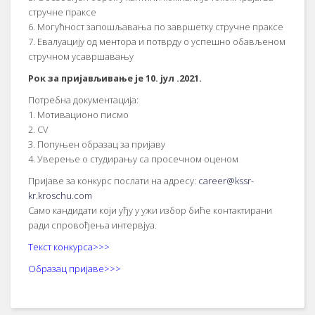
стручне праксе
6. Могућност запошљавања по завршетку стручне праксе
7. Евалуацију од ментора и потврду о успешно обављеном
стручном усавршавању
Рок за пријављивање је 10. јул .2021.
Потребна документација:
1. Мотивационо писмо
2. СV
3. Попуњен образац за пријаву
4. Уверење о студирању са просечном оценом
Пријаве за конкурс послати на адресу:
career@kssr-
kr.kroschu.com
Само кандидати који уђу у ужи избор биће контактирани
ради спровођења интервјуа.
Текст конкурса>>>
Образац пријаве>>>