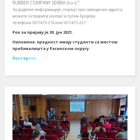
RUBBER COMPANY SERBIA d.o.o.".
За додатне информације, поред горе наведених адреса,
можете остварити контакт и путем бројева
телефона 037/415-210 или 037/415-227.
Рок за пријаву је 30. јун 2021.
Напомена: предност имају студенти са местом
пребивалишта у Расинском округу.
Постер>>>