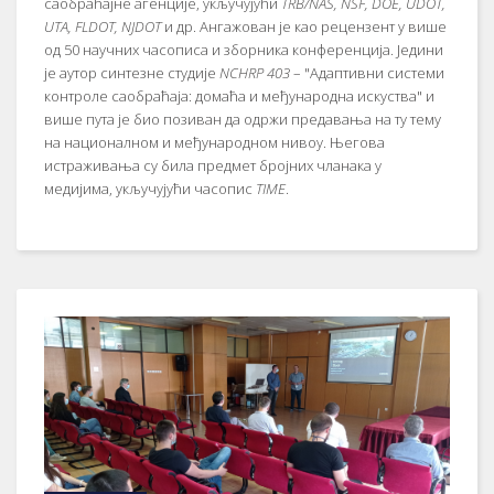
саобраћајне агенције, укључујући
TRB/NAS, NSF, DOE, UDOT,
UTA, FLDOT, NJDOT
и др. Ангажован је као рецензент у више
од 50 научних часописа и зборника конференција. Једини
је аутор синтезне студије
NCHRP 403
– "Адаптивни системи
контроле саобраћаја: домаћа и међународна искуства" и
више пута је био позиван да одржи предавања на ту тему
на националном и међународном нивоу. Његова
истраживања су била предмет бројних чланака у
медијима, укључујући часопис
TIME
.