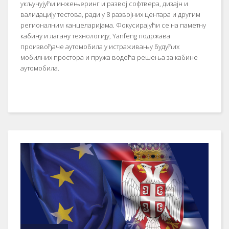
укључујући инжењеринг и развој софтвера, дизајн и
валидацију тестова, ради у 8 развојних центара и другим
регионалним канцеларијама. Фокусирајући се на паметну
кабину и лагану технологију, Yanfeng подржава
произвођаче аутомобила у истраживању будућих
мобилних простора и пружа водећа решења за кабине
аутомобила.