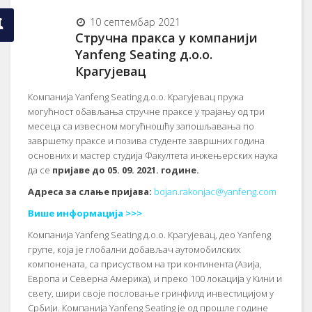
10 септембар 2021
Стручна пракса у компанији
Yanfeng Seating д.о.о.
Крагујевац
Компанија Yanfeng Seating д.о.о. Крагујевац пружа
могућност обављања стручне праксе у трајању од три
месеца са извесном могућношћу запошљавања по
завршетку праксе и позива студенте завршних година
основних и мастер студија Факултета инжењерских наука
да се
пријаве до 05. 09. 2021. године.
Адреса за слање пријава:
bojan.rakonjac@yanfeng.com
Више информација >>>
Компанија Yanfeng Seating д.о.о. Крагујевац, део Yanfeng
групе, која је глобални добављач аутомобилских
компонената, са присуством на три континента (Азија,
Европа и Северна Америка), и преко 100 локација у Кини и
свету, шири своје пословање гринфилд инвестицијом у
Србији. Компанија Yanfeng Seating је од прошле године