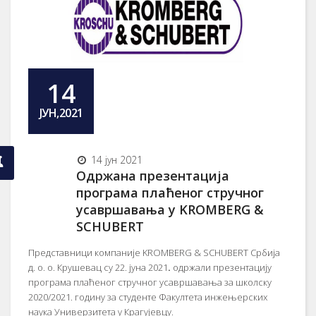
14
ЈУН,2021
14 јун 2021
Одржана презентација
програма плаћеног стручног
усавршавања у KROMBERG &
SCHUBERT
Представници компаније KROMBERG & SCHUBERT Србија
д. о. о. Крушевац су 22. јуна 2021
.
одржали презентацију
програма плаћеног стручног усавршавања за школску
2020/2021. годину за студенте Факултета инжењерских
наука Универзитета у Крагујевцу.