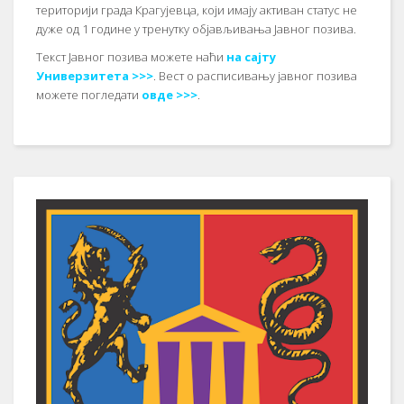
територији града Крагујевца, који имају активан статус не
дуже од 1 године у тренутку објављивања Јавног позива.
Текст Јавног позива можете наћи
на сајту
Универзитета >>>
. Вест о расписивању јавног позива
можете погледати
овде >>>
.