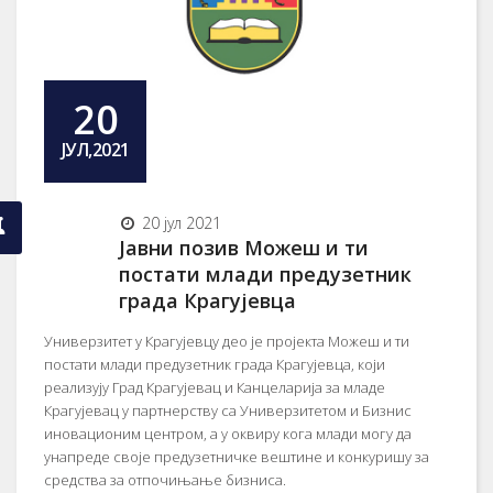
20
ЈУЛ,2021
20 јул 2021
Јавни позив Можеш и ти
постати млади предузетник
града Крагујевца
Универзитет у Крагујевцу део је пројекта Можеш и ти
постати млади предузетник града Крагујевца, који
реализују Град Крагујевац и Канцеларија за младе
Крагујевац у партнерству са Универзитетом и Бизнис
иновационим центром, а у оквиру кога млади могу да
унапреде своје предузетничке вештине и конкуришу за
средства за отпочињање бизниса.