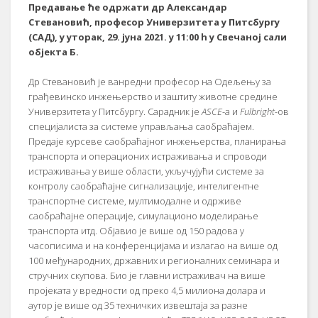
Предавање ће одржати др Александар
Стевановић, професор Универзитета у Питсбургу
(САД), у уторак, 29. јуна 2021. у 11:00 h у Свечаној сали
објекта Б.
Др Стевановић је ванредни професор на Одељењу за
грађевинско инжењерство и заштиту животне средине
Универзитета у Питсбургу. Сарадник је
ASCE
-а и
Fulbright
-ов
специјалиста за системе управљања саобраћајем.
Предаје курсеве саобраћајног инжењерства, планирања
транспорта и операционих истраживања и спроводи
истраживања у више области, укључујући системе за
контролу саобраћајне сигнализације, интелигентне
транспортне системе, мултимодалне и одрживе
саобраћајне операције, симулационо моделирање
транспорта итд. Објавио је више од 150 радова у
часописима и на конференцијама и излагао на више од
100 међународних, државних и регионалних семинара и
стручних скупова. Био је главни истраживач на више
пројеката у вредности од преко 4,5 милиона долара и
аутор је више од 35 техничких извештаја за разне