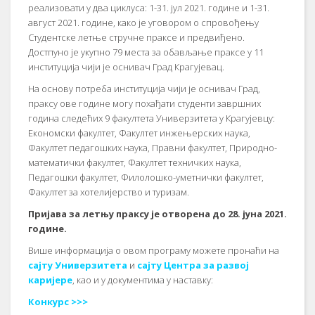
реализовати у два циклуса: 1-31. јул 2021. године и 1-31.
август 2021. године, како је уговором о спровођењу
Студентске летње стручне праксе и предвиђено.
Достпуно је укупно 79 места за обављање праксе у 11
институција чији је оснивач Град Крагујевац.
На основу потреба институција чији је оснивач Град,
праксу ове године могу похађати студенти завршних
година следећих 9 факултета Универзитета у Крагујевцу:
Економски факултет, Факултет инжењерских наука,
Факултет педагошких наука, Правни факултет, Природно-
математички факултет, Факултет техничких наука,
Педагошки факултет, Филолошко-уметнички факултет,
Факултет за хотелијерство и туризам.
Пријава за летњу праксу је отворена до 28. јуна 2021.
године.
Више информација о овом програму можете пронаћи на
сајту Универзитета
и
сајту Центра за развој
каријере
, као и у документима у наставку:
Конкурс >>>