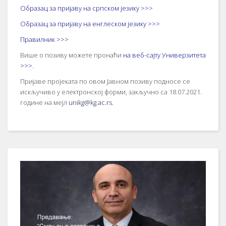
Образац за пријаву на српском језику >>>
Образац за пријаву на енглеском језику >>>
Правилник >>>
Више о позиву можете пронаћи
на веб-сајту Универзитета
>>>
.
Пријаве пројеката по овом Јавном позиву подносе се
искључиво у електронској форми, закључно са 18.07.2021.
године на мејл
unikg@kg.ac.rs
.