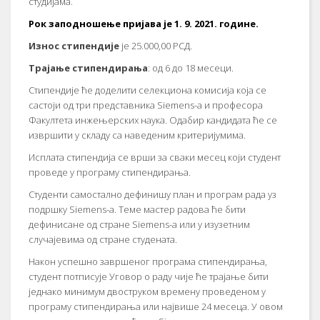
студијама.
Рок заподношење пријава је 1. 9. 2021. године.
Износ стипендије
је 25.000,00 РСД.
Трајање стипендирања
: од 6 до 18 месеци.
Стипендије ће доделити селекциона комисија која се
састоји од три представника Siemens-а и професора
Факултета инжењерских наука. Одабир кандидата ће се
извршити у складу са наведеним критеријумима.
Исплата стипендија се врши за сваки месец који студент
проведе у програму стипендирања.
Студенти самостално дефинишу план и програм рада уз
подршку Siemens-а. Теме мастер радова ће бити
дефинисане од стране Siemens-а или у изузетним
случајевима од стране студената.
Након успешно завршеног програма стипендирања,
студент потписује Уговор о раду чије ће трајање бити
једнако минимум двоструком времену проведеном у
програму стипендирања или највише 24 месеца. У овом