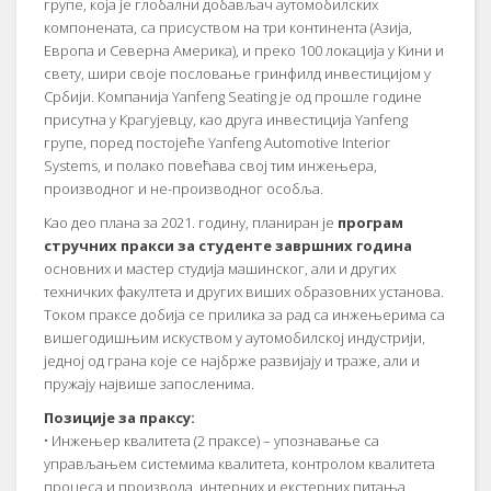
групе, која је глобални добављач аутомобилских
компонената, са присуством на три континента (Азија,
Европа и Северна Америка), и преко 100 локација у Кини и
свету, шири своје пословање гринфилд инвестицијом у
Србији. Компанија Yanfeng Seating је од прошле године
присутна у Крагујевцу, као друга инвестиција Yanfeng
групе, поред постојеће Yanfeng Automotive Interior
Systems, и полако повећава свој тим инжењера,
производног и не-производног особља.
Као део плана за 2021. годину, планиран је
програм
стручних пракси за студенте завршних година
основних и мастер студија машинског, али и других
техничких факултета и других виших образовних установа.
Током праксе добиja сe прилика за рад са инжењерима са
вишегодишњим искуством у аутомобилској индустрији,
једној од грана које се најбрже развијају и траже, али и
пружају највише запосленима.
Позиције за праксу:
• Инжењер квалитета (2 праксе) – упознавање са
управљањем системима квалитета, контролом квалитета
процеса и производа, интерних и екстерних питања