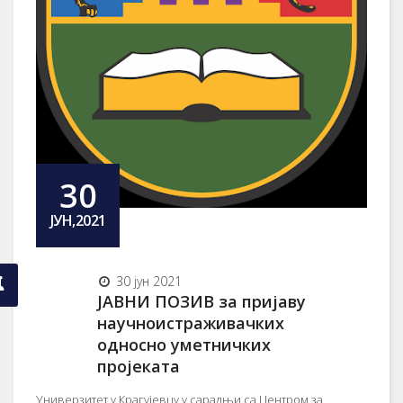
30
ЈУН,2021
30 јун 2021
ЈАВНИ ПОЗИВ за пријаву
научноистраживачких
односно уметничких
пројеката
Универзитет у Крагујевцу у сарадњи са Центром за