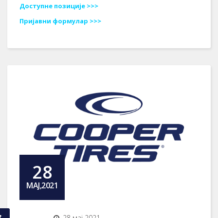
Доступне позиције >>>
Пријавни формулар >>>
28
МАЈ,2021
28 мај 2021