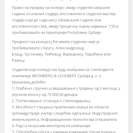
Право на пријаву на конкурс имају студенти завршне
године основних студија, апсолвенти и студенти мастер
студија који до сада нису обнављали године или
апсолвентски стаж, имају процечну оцену најмање 7,50 и
пребивалиште на територији Републике Србије.
Предност на конкурсу ће имати студенти чије је
пребивалиште у Брусу, Александровцу,
Блацу, Трстенику, Ћићевцу, Варварину, Параћину или
Ражњу.
Студенти који конкурсом буду изабрани за стипендисте
компаније KROMBERG & SCHUBERT Србија д. о. о.
Крушевац добиће:
1. Плаћено стручно усавршавање у трајању од 3 месеца, у
укупном износу од 75.000,00 динара
2. Потписивање Уговора о стипендирању
3. Могућност стицања практичних знања из области
аутоиндустрије унутар следећих одељења: Индустријског
инжењеринга, Информационих технологија и Квалитета
4. Рад са искусним ментором из компаније
5. Обезбеђен оброк у кантини компаније током трајања