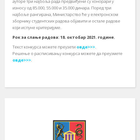
ауторе три најбоља рада предвиђени су хонорари у
износу од 85.000, 55.000 и 35.000 динара. Поред три
најбоље рангирана, Министарство ће у електронском
зборнику студентских радова објавити и остале радове
који испуне критеријуме.
Рок за слање радова: 18. октобар 2021. године.
Текст конкурса можете преузети
овде>>>
.
Решење о расписивању конкурса можете да преузмете
овде>>>
.