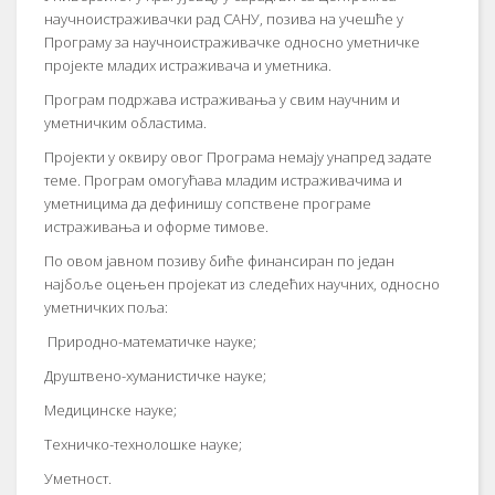
научноистраживачки рад САНУ, позива на учешће у
Програму за научноистраживачке односно уметничке
пројекте младих истраживача и уметника.
Програм подржава истраживања у свим научним и
уметничким областима.
Пројекти у оквиру овог Програма немају унапред задате
теме. Програм омогућава младим истраживачима и
уметницима да дефинишу сопствене програме
истраживања и оформе тимове.
По овом јавном позиву биће финансиран по један
најбоље оцењен пројекат из следећих научних, односно
уметничких поља:
Природно-математичке науке;
Друштвено-хуманистичке науке;
Медицинске науке;
Техничко-технолошке науке;
Уметност.