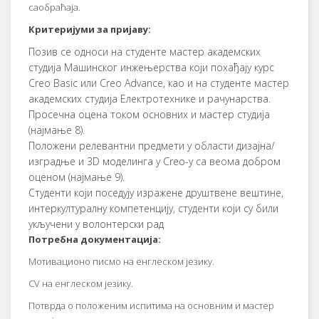
саобраћаја.
Критеријуми за пријаву:
Позив се односи на студенте мастер академских
студија Машинског инжењерства који похађају курс
Creo Basic или Creo Advance, као и на студенте мастер
академских студија Електротехнике и рачунарства.
Просечна оцена током основних и мастер студија
(најмање 8).
Положени релевантни предмети у области дизајна/
изградње и 3D моделинга у Creo-у са веома добром
оценом (најмање 9).
Студенти који поседују изражене друштвене вештине,
интеркултуралну компетенцију, студенти који су били
укључени у волонтерски рад
Потребна документација:
Мотивационо писмо на енглеском језику.
CV на енглеском језику.
Потврда о положеним испитима на основним и мастер