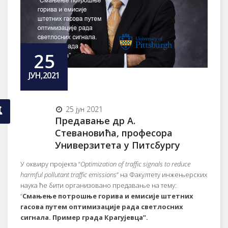
25
ЈУН,2021
25 јун 2021
Предавање др А.
Стевановића, професора
Универзитета у Питсбургу
У оквиру пројекта “
Optimization of traffic signals to reduce
harmful pollutant traffic emissions
” на Факултету инжењерских
наука ће бити организовано предавање на тему:
“
Смањење потрошње горива и емисије штетних
гасова путем оптимизације рада светлосних
сигнала. Пример града Крагујевца”.