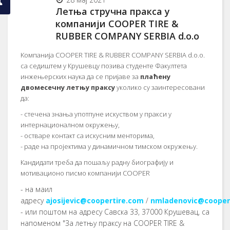
Летња стручна пракса у
компанији COOPER TIRE &
RUBBER COMPANY SERBIA d.o.o
Kомпанијa COOPER TIRE & RUBBER COMPANY SERBIA d.o.o.
са седиштем у Крушевцу позива студенте Факултета
инжењерских наука да се пријаве за
плаћену
двомесечну летњу праксу
уколико су заинтересовани
да:
- стечена знања употпуне искуством у пракси у
интернационалном окружењу,
- остваре контакт са искусним менторима,
- раде на пројектима у динамичном тимском окружењу.
Кандидати треба да пошаљу радну биографију и
мотивационо писмо компанији COOPER
- на маил
адресу
ajosijevic@coopertire.com
/
nmladenovic@cooper
- или поштом на адресу Савска 33, 37000 Крушевац, са
напоменом "За летњу праксу на COOPER TIRE &