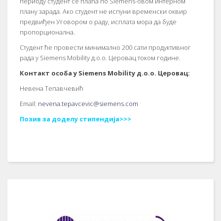
периоду студент се плаћа по Siemens-овом интерном
плану зарада. Ако студент не испуни временски оквир
предвиђен Уговором о раду, исплата мора да буде
пропорционална.
Студент ће провести минимално 200 сати продуктивног
рада у Siemens Mobility д.о.о. Церовац током године.
Контакт особа у Siemens Mobility д.о.о. Церовац:
Невена Тепавчевић
Email:
nevena.tepavcevic@siemens.com
Позив за доделу стипендија>>>