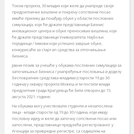
Током пројекта, 30 младих који желе да унапреде своје
предузетничке вештине и покрену сопствени посао
имаће прилику да похађају обуке у области пословних
симулација, које ће држати представници Бизнис
иновационог центра и обуке преносивих вештина, које
ће држати представници Универзитета. Најбољи
појединци / тимови који успешно заврше обуке,
конкурисаће за старт ап средства за отпочињање
бизниса.
Јавни позив за учешће у обукама пословних симулација за
започињање бизниса / унапређење пословања и доделу
бесповратних средстава младима (старости 19 до 30
година) у оквиру пројекта Можеш и ти постати млади
предузетник града Крагујевца ће бити отворен до 15.
августа 2021. године.
На обукама могу учествовати студенти и незапослена
лица - млади старости од 19 до 30 година, који имају
пословну идеју и желе да започну сопствени посао или
запослени, представници предузећа регистрованог у
Агенцији за привредне регистре, са седиштем на