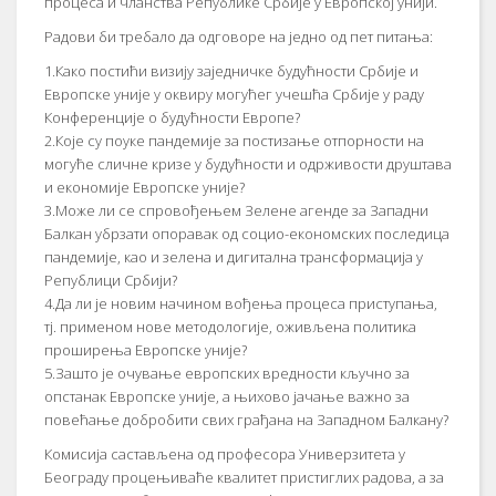
процеса и чланства Републике Србије у Европској унији.
Радови би требало да одговоре на једно од пет питања:
1.Како постићи визију заједничке будућности Србије и
Европске уније у оквиру могућег учешћа Србије у раду
Конференције о будућности Европе?
2.Које су поуке пандемије за постизање отпорности на
могуће сличне кризе у будућности и одрживости друштава
и економије Европске уније?
3.Може ли се спровођењем Зелене агенде за Западни
Балкан убрзати опоравак од социо-економских последица
пандемије, као и зелена и дигитална трансформација у
Републици Србији?
4.Да ли је новим начином вођења процеса приступања,
тј. применом нове методологије, оживљена политика
проширења Европске уније?
5.Зашто је очување европских вредности кључно за
опстанак Европске уније, а њихово јачање важно за
повећање добробити свих грађана на Западном Балкану?
Комисија састављена од професора Универзитета у
Београду процењиваће квалитет пристиглих радова, а за