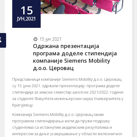
15
ЈУН,2021
15 јун 2021
Одржана презентација
програма доделе стипендија
компаније Siemens Mobility
д.о.о. Церовац
Представници компаније Siemens Mobility д.о.о. Церовац
су 15. јуна 2021. одржали презентацију програма доделе
стипендија за зимски семестар школске 2021/2022. године
за студенте Факултета инжењерских наука Универзитета у
Крагујевцу.
Компанија Siemens Mobility д.о.о. Церовац овим
програмом стипендирања жели да пружи подршку
студентима са истакнутим академским резултатима и
интересом за даље усавршавање у области железничког