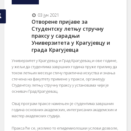
03 јун 2021
Отворене пријаве за
Студентску летњу стручну
праксу у сарадњи
Универзитета у Крагујевцу и
града Крагујевца
Универзитет у Крагујевцу и Град Крагујевац и ове године,
у жељи да студентима завршних година пруже прилику да
током летњих месеци стичу практична искуства и знања
стечена на факултету примене у пракси, организују
Студентску летњу стручну праксу у установама чији је
оснивач Град Крагујевац.
Овај програм праксе намењен је студентима завршних
година основних академских, интегрисаних академских и
мастер академских студија.
Пракса ће се, уколико то епидемиолошки услови дозволе,